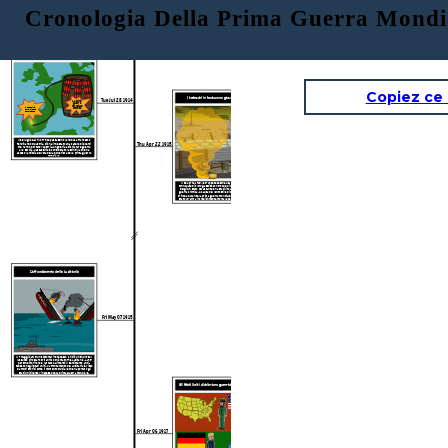
Cronologia Della Prima Guerra Mondi
Cronologia della prima guerra mondiale
La prima guerra mondiale comincia
Copiez ce
I tedeschi introducono gas velenosi
Tue Jul 28 1914
La prima
guerra
mondiale
Assassinio
comincia
dell'arciduca
Ferdinando
Il 28 luglio Gavrilo Princep assassinò l'arciduca Francesco
Thu Apr 22 1915
Ferdinando d'Austria. Ciò ha innescato una catena di eventi
che hanno portato l'Austria-Ungheria a dichiarare guerra
alla Serbia. L'assassinio è considerato la scintilla che ha
acceso la miccia dell'era della polveriera della prima guerra
mondiale.
Il 22 aprile 1915, le truppe tedesche usarono più di 150
tonnellate di cloro gassoso contro due divisioni francesi in
Belgio. È stato devastante e ha stabilito un nuovo stile di
guerra chimica. A causa del lento stile di combattimento in
trincea durante la prima guerra mondiale, il gas velenoso è
stato un'arma incredibilmente mortale per tutta la guerra.
L'affondamento della Lusitania
RMS Lusitania
Fri May 07 1915
Il 7 maggio 1915, un sottomarino tedesco lanciò un siluro sul
lussuoso piroscafo britannico chiamato The Lusitania. 1.195
persone morirono e l'attacco alimentò il sentimento anti-
tedesco negli Stati Uniti. L'affondamento del Lusitania è visto
da molti storici come il momento cruciale che ha portato gli
Stati Uniti verso l'ingresso della prima guerra mondiale.
Gli Stati Uniti dichiarano guerra alla Germania
Fri Apr 06 1917