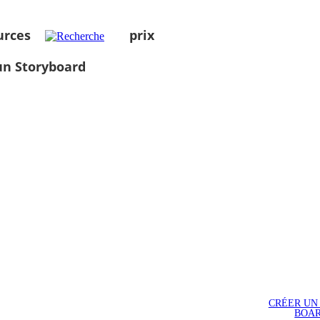
urces
prix
un Storyboard
CRÉER UN
BOA