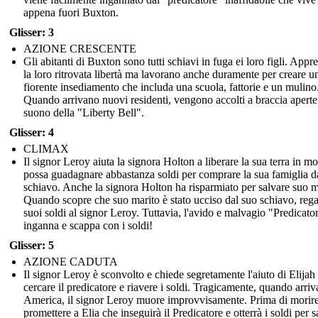
appena fuori Buxton.
Glisser: 3
AZIONE CRESCENTE
Gli abitanti di Buxton sono tutti schiavi in fuga ei loro figli. App
la loro ritrovata libertà ma lavorano anche duramente per creare u
fiorente insediamento che includa una scuola, fattorie e un mulino
Quando arrivano nuovi residenti, vengono accolti a braccia aperte 
suono della "Liberty Bell".
Glisser: 4
CLIMAX
Il signor Leroy aiuta la signora Holton a liberare la sua terra in m
possa guadagnare abbastanza soldi per comprare la sua famiglia da
schiavo. Anche la signora Holton ha risparmiato per salvare suo m
Quando scopre che suo marito è stato ucciso dal suo schiavo, rega
suoi soldi al signor Leroy. Tuttavia, l'avido e malvagio "Predicator
inganna e scappa con i soldi!
Glisser: 5
AZIONE CADUTA
Il signor Leroy è sconvolto e chiede segretamente l'aiuto di Elijah
cercare il predicatore e riavere i soldi. Tragicamente, quando arriv
America, il signor Leroy muore improvvisamente. Prima di morire
promettere a Elia che inseguirà il Predicatore e otterrà i soldi per s