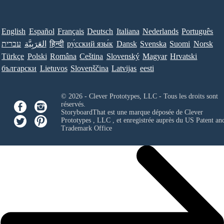
English
Español
Français
Deutsch
Italiana
Nederlands
Português
עברית
العَرَبِيَّة
हिन्दी
ру́сский язы́к
Dansk
Svenska
Suomi
Norsk
Türkçe
Polski
Româna
Ceština
Slovenský
Magyar
Hrvatski
български
Lietuvos
Slovenščina
Latvijas
eesti
© 2026 - Clever Prototypes, LLC - Tous les droits sont
réservés.
StoryboardThat est une marque déposée de
Clever
Prototypes , LLC
, et enregistrée auprès du US Patent an
Trademark Office