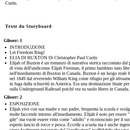
Curtis.
Texte du Storyboard
Glisser: 1
INTRODUZIONE
Let Freedom Ring!
ELIA DI BUXTON Di Christopher Paul Curtis
Elijah of Buxton è un romanzo di narrativa storica raccontato dal
di vista dell'undicenne Elijah Freeman, il primo bambino nato libe
nell'insediamento di Buxton in Canada. Buxton è un luogo reale 
nel 1849 dal reverendo William King come rifugio per gli afroame
in fuga dalla schiavitù in America. Era una destinazione finale per
sulla Underground Railroad poiché era su suolo libero in Canada.
Glisser: 2
ESPOSIZIONE
Elijah vive con sua madre e suo padre, frequenta la scuola e svolg
molte faccende intorno all'insediamento. Elijah è noto per essere "
gile" ma vuole essere visto come "adulto" e riconosciuto per il su
esperto lancio di rocce e pesca. Eccelle a scuola ma è anche inge
viene facilmente ingannato dal "predicatore" inaffidabile che vive