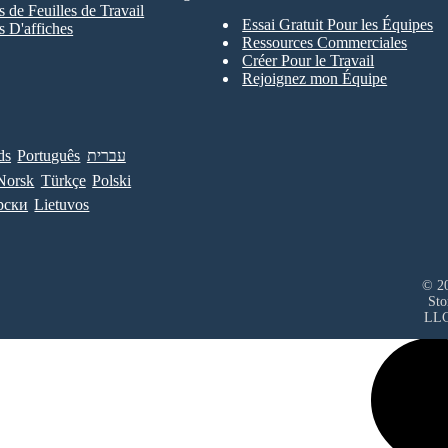
 de Feuilles de Travail
Essai Gratuit Pour les Équipes
 D'affiches
Ressources Commerciales
Créer Pour le Travail
Rejoignez mon Équipe
ds
Português
עברית
Norsk
Türkçe
Polski
рски
Lietuvos
© 20
Sto
LL