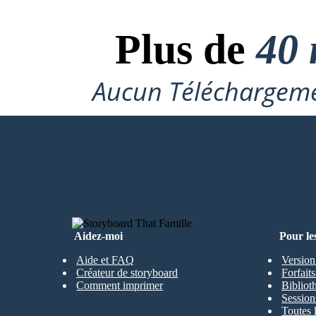
Plus de
40 
Aucun Téléchargeme
CRÉER MON PREMIER STORYBO
Aidez-moi
Pour le
Aide et FAQ
Version
Créateur de storyboard
Forfait
Comment imprimer
Bibliot
Session
Toutes 