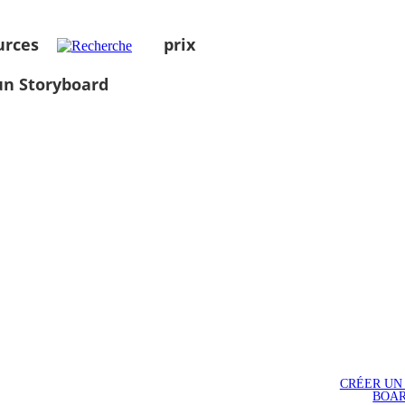
urces
prix
un Storyboard
CRÉER UN
BOA