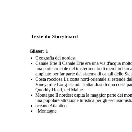
Texte du Storyboard
Glisser: 1
Geografia del nordest
Canale Erie Il Canale Erie era una via d'acqua molt
una parte cruciale del trasferimento di merci in barca
ampliato per far parte del sistema di canali dello St
Costa rocciosa La costa nord-orientale si estende d
Vineyard e Long Island. Trattandosi di una costa parti
Quoddy Head, nel Maine.
Montagne Il nordest ospita la maggior parte dei mo
una popolare attrazione turistica per gli escursionis
oceano Atlantico
: Montagne