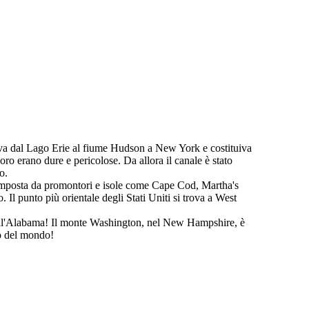
ava dal Lago Erie al fiume Hudson a New York e costituiva
voro erano dure e pericolose. Da allora il canale è stato
o.
 composta da promontori e isole come Cape Cod, Martha's
 Il punto più orientale degli Stati Uniti si trova a West
 all'Alabama! Il monte Washington, nel New Hampshire, è
go del mondo!