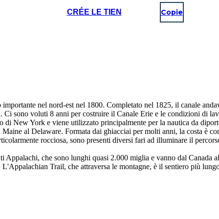
CRÉE LE TIEN
Copie
o importante nel nord-est nel 1800. Completato nel 1825, il canale and
. Ci sono voluti 8 anni per costruire il Canale Erie e le condizioni di la
ato di New York e viene utilizzato principalmente per la nautica da diport
al Maine al Delaware. Formata dai ghiacciai per molti anni, la costa è
colarmente rocciosa, sono presenti diversi fari ad illuminare il percorso.
nti Appalachi, che sono lunghi quasi 2.000 miglia e vanno dal Canada
ti. L'Appalachian Trail, che attraversa le montagne, è il sentiero più lun