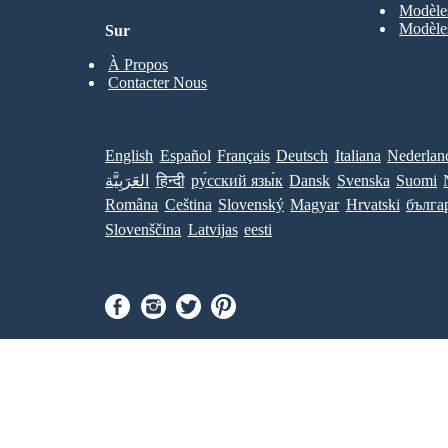
Modèles
Modèles
Sur
À Propos
Contacter Nous
English
Español
Français
Deutsch
Italiana
Nederlan
العَرَبِيَّة
हिन्दी
ру́сский язы́к
Dansk
Svenska
Suomi
Româna
Ceština
Slovenský
Magyar
Hrvatski
бълга
Slovenščina
Latvijas
eesti