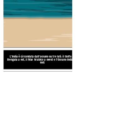
L'India è un
grande paese situ
subcontinente poiché si estend
caldo tutto l'anno con due s
L'India è circondata dall'oceano su tre lati: il Golfo del
Bengala a est, il Mar Arabico a ovest e l'Oceano Indiano a
sud.
GEOGRAFIA DELL
Il deserto del Thar si trova
estende per centinaia di m
pietre con poca vegetazion
THAR DESERT
tempeste di polvere sono co
lucertole, serpen
MONTAGNE: Himalaya,
occidentali, Gh