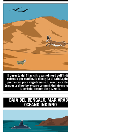
MONTAGNE: Himalaya,
occidentali, Gh
L'India è circondata dall'ocean
Bengala a est, il Mar Arabico a
sud.
POSIZ
Il deserto del Thar si trova nel nord dell'India, si
estende per centinaia di miglia di sabbia, dune e
pietre con poca vegetazione. È secco e caldo e le
tempeste di polvere sono comuni. Qui vivono uccelli,
lucertole, serpenti e gazzelle.
BAIA DEL BENGALO, MAR ARABO,
Ci sono sette catene montuo
OCEANO INDIANO
montagne dell'Himalaya e de
Ghati occidentali e Ghati 
sud lungo le coste occiden
formano una barr
THAR D
reate your own at Storyboard That