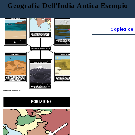
Geografia Dell'India Antica Esempio
POSIZIONE
BAIA DEL BENGALO, MAR ARABO,
BRAHMAPUTRA, GANG E FIUMI INDUS
OCEANO INDIANO
Copiez ce
L'India è un
grande paese situato in Asia ed è chiamato
subcontinente poiché si estende a sud.
Il clima è da caldo a
caldo tutto l'anno con due stagioni: piovosa e secca.
L'India ha molti fiumi, come il Brahmaputra, che inizia
nell'Himalaya, il Gange, che scorre attraverso la maggior
L'India è circondata dall'oceano su tre lati: il Golfo del
parte dell'India settentrionale, e l'Indo, che inizia
Bengala a est, il Mar Arabico a ovest e l'Oceano Indiano a
nell'Himalaya attraverso quello che ora è il Pakistan fino al
sud.
Mar Arabico. I fiumi erano importanti fonti d'acqua per i
terreni agricoli e le persone.
GEOGRAFIA DELL'INDIA
ANTICA
THAR DESERT
DECCAN PLATEAU
MONTAGNE: Himalaya, Hindu Kush, Ghati
occidentali, Ghati orientali
Il deserto del Thar si trova nel nord dell'India, si
L'altopiano del Deccan è un'enorme area a forma di triangolo
estende per centinaia di miglia di sabbia, dune e
che si trova tra i Ghati occidentali e le catene montuose dei
pietre con poca vegetazione. È secco e caldo e le
Ghati orientali. È un terreno rialzato, piatto e asciutto con
pochi fiumi. Il terreno è nero (ricco di ferro e cotone in
tempeste di polvere sono comuni. Qui vivono uccelli,
crescita) o giallo o rosso, difficili da coltivare.
lucertole, serpenti e gazzelle.
Ci sono sette catene montuose in India, comprese le
montagne dell'Himalaya e dell'Hindu Kush a nord e i
Ghati occidentali e Ghati orientali che corrono a
sud lungo le coste occidentali e orientali. Tutti
formano una barriera naturale.
Create your own at Storyboard That
POSIZIONE
BRAHMAPUTRA, GAN