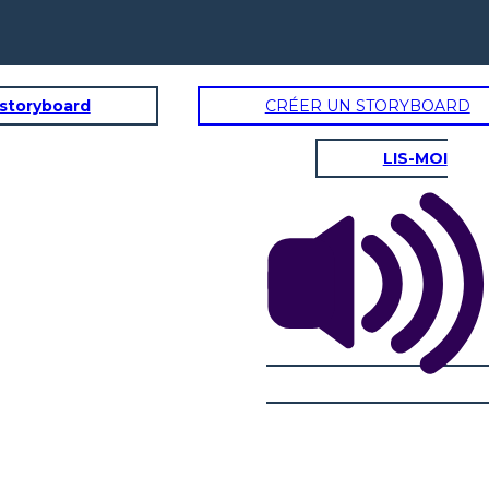
 storyboard
CRÉER UN STORYBOARD
LIS-MOI
G E FIUMI INDUS