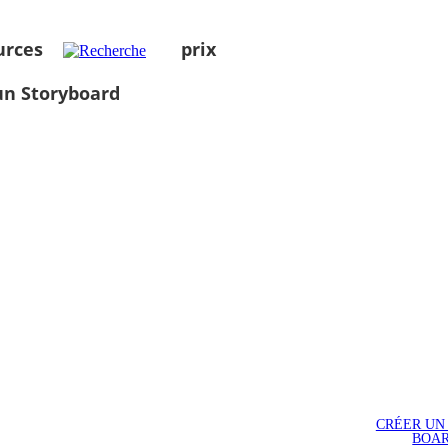
urces
prix
un Storyboard
CRÉER UN
BOA