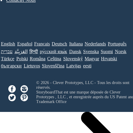
Contacter Nous
English
Español
Français
Deutsch
Italiana
Nederlands
Português
עברית
العَرَبِيَّة
हिन्दी
ру́сский язы́к
Dansk
Svenska
Suomi
Norsk
Türkçe
Polski
Româna
Ceština
Slovenský
Magyar
Hrvatski
български
Lietuvos
Slovenščina
Latvijas
eesti
© 2026 - Clever Prototypes, LLC - Tous les droits sont
réservés.
StoryboardThat est une marque déposée de
Clever
Prototypes , LLC
, et enregistrée auprès du US Patent an
Trademark Office