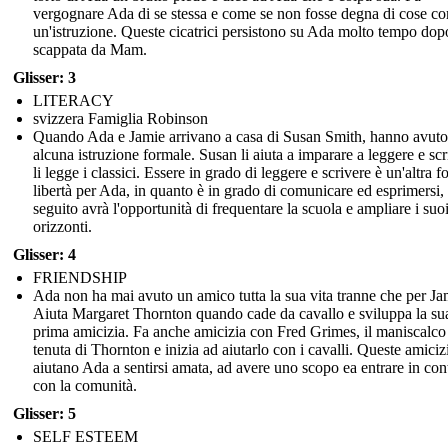
vergognare Ada di se stessa e come se non fosse degna di cose c
un'istruzione. Queste cicatrici persistono su Ada molto tempo dop
scappata da Mam.
Glisser: 3
LITERACY
svizzera Famiglia Robinson
Quando Ada e Jamie arrivano a casa di Susan Smith, hanno avuto
alcuna istruzione formale. Susan li aiuta a imparare a leggere e scr
li legge i classici. Essere in grado di leggere e scrivere è un'altra 
libertà per Ada, in quanto è in grado di comunicare ed esprimersi, 
seguito avrà l'opportunità di frequentare la scuola e ampliare i suo
orizzonti.
Glisser: 4
FRIENDSHIP
Ada non ha mai avuto un amico tutta la sua vita tranne che per Ja
Aiuta Margaret Thornton quando cade da cavallo e sviluppa la su
prima amicizia. Fa anche amicizia con Fred Grimes, il maniscalco
tenuta di Thornton e inizia ad aiutarlo con i cavalli. Queste amiciz
aiutano Ada a sentirsi amata, ad avere uno scopo ea entrare in con
con la comunità.
Glisser: 5
SELF ESTEEM