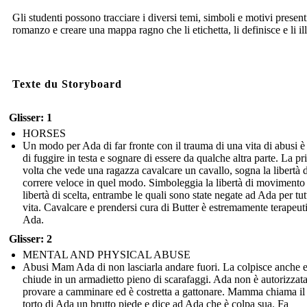
Gli studenti possono tracciare i diversi temi, simboli e motivi present
romanzo e creare una mappa ragno che li etichetta, li definisce e li ill
Texte du Storyboard
Glisser: 1
HORSES
Un modo per Ada di far fronte con il trauma di una vita di abusi è
di fuggire in testa e sognare di essere da qualche altra parte. La p
volta che vede una ragazza cavalcare un cavallo, sogna la libertà d
correre veloce in quel modo. Simboleggia la libertà di movimento 
libertà di scelta, entrambe le quali sono state negate ad Ada per tut
vita. Cavalcare e prendersi cura di Butter è estremamente terapeut
Ada.
Glisser: 2
MENTAL AND PHYSICAL ABUSE
Abusi Mam Ada di non lasciarla andare fuori. La colpisce anche e
chiude in un armadietto pieno di scarafaggi. Ada non è autorizzata
provare a camminare ed è costretta a gattonare. Mamma chiama il
torto di Ada un brutto piede e dice ad Ada che è colpa sua. Fa