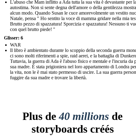
L'abuso che Mam inflitto a Ada tutta la sua vita è devastante per l
autostima. Non si sente degna dell'amore o della gentilezza mostra
alcun modo. Quando Susan le cuce amorevolmente un vestito nu
Natale, pensa " Ho sentito la voce di mamma gridare nella mia test
Brutto pezzo di spazzatura! Sporcizia e spazzatura! Nessuno ti vu
con quel brutto piede! "
Glisser: 6
WAR
Il libro è ambientato durante lo scoppio della seconda guerra mond
ci sono molti riferimenti a spie, raid aerei, e la battaglia di Dunker
Tuttavia, la guerra di Ada è l'abuso fisico e mentale e l'incuria da p
sua madre. È stata prigioniera nel loro appartamento di Londra per
la vita, non le è mai stato permesso di uscire. La sua guerra person
fuggire da sua madre e trovare la libertà.
Plus de
40 millions
de
storyboards créés