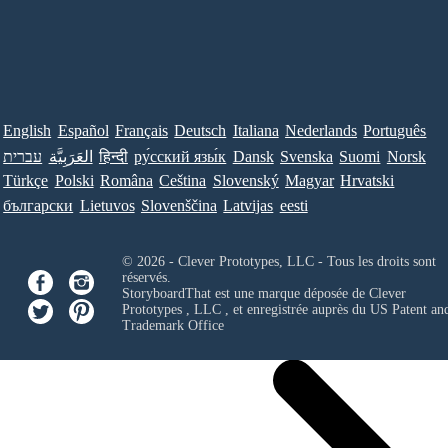
English
Español
Français
Deutsch
Italiana
Nederlands
Português
עברית
العَرَبِيَّة
हिन्दी
ру́сский язы́к
Dansk
Svenska
Suomi
Norsk
Türkçe
Polski
Româna
Ceština
Slovenský
Magyar
Hrvatski
български
Lietuvos
Slovenščina
Latvijas
eesti
© 2026 - Clever Prototypes, LLC - Tous les droits sont
réservés.
StoryboardThat est une marque déposée de
Clever
Prototypes , LLC
, et enregistrée auprès du US Patent an
Trademark Office