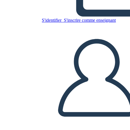
La Guerra che mi ha Salvato
la Vita Temi Simboli e Motivi
S'identifier
S'inscrire comme enseignant
Copiez ce storyboard
CRÉER UN STORYBOARD
LIRE LE DIAPORAMA
LIS-MOI