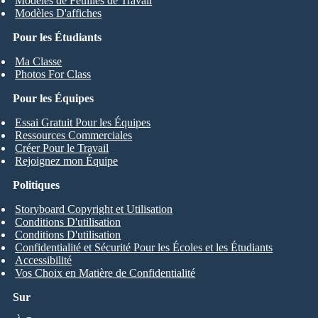
Modèles de Feuilles de Travail
Modèles D'affiches
Pour les Étudiants
Ma Classe
Photos For Class
Pour les Équipes
Essai Gratuit Pour les Équipes
Ressources Commerciales
Créer Pour le Travail
Rejoignez mon Équipe
Politiques
Storyboard Copyright et Utilisation
Conditions D'utilisation
Conditions D'utilisation
Confidentialité et Sécurité Pour les Écoles et les Étudiants
Accessibilité
Vos Choix en Matière de Confidentialité
Sur