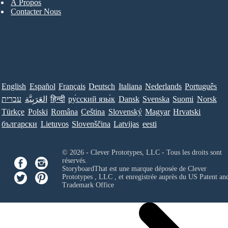
À Propos
Contacter Nous
English
Español
Français
Deutsch
Italiana
Nederlands
Português
עברית
العَرَبِيَّة
हिन्दी
ру́сский язы́к
Dansk
Svenska
Suomi
Norsk
Türkçe
Polski
Româna
Ceština
Slovenský
Magyar
Hrvatski
български
Lietuvos
Slovenščina
Latvijas
eesti
© 2026 - Clever Prototypes, LLC - Tous les droits sont
réservés.
StoryboardThat est une marque déposée de
Clever
Prototypes , LLC
, et enregistrée auprès du US Patent an
Trademark Office