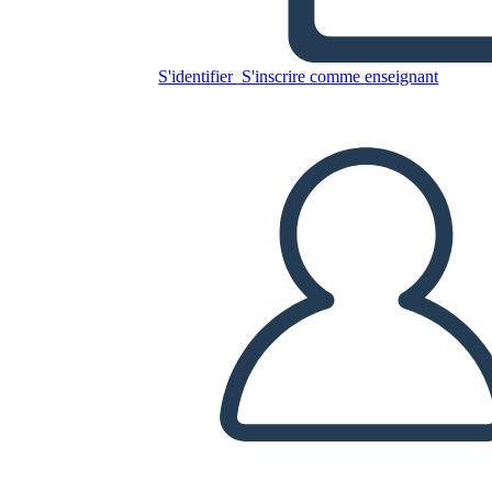
La Guerra che mi ha Salvato
la Vita Trama
S'identifier
S'inscrire comme enseignant
Copiez ce storyboard
CRÉER UN STORYBOARD
LIRE LE DIAPORAMA
LIS-MOI