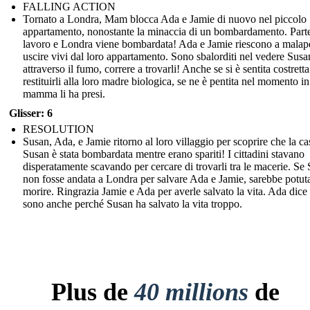
FALLING ACTION
Tornato a Londra, Mam blocca Ada e Jamie di nuovo nel piccolo
appartamento, nonostante la minaccia di un bombardamento. Part
lavoro e Londra viene bombardata! Ada e Jamie riescono a malap
uscire vivi dal loro appartamento. Sono sbalorditi nel vedere Susa
attraverso il fumo, correre a trovarli! Anche se si è sentita costretta
restituirli alla loro madre biologica, se ne è pentita nel momento in
mamma li ha presi.
Glisser: 6
RESOLUTION
Susan, Ada, e Jamie ritorno al loro villaggio per scoprire che la ca
Susan è stata bombardata mentre erano spariti! I cittadini stavano
disperatamente scavando per cercare di trovarli tra le macerie. Se
non fosse andata a Londra per salvare Ada e Jamie, sarebbe potut
morire. Ringrazia Jamie e Ada per averle salvato la vita. Ada dice
sono anche perché Susan ha salvato la vita troppo.
Plus de
40 millions
de