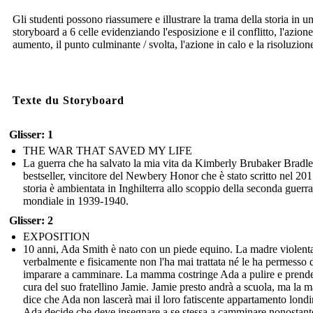
Gli studenti possono riassumere e illustrare la trama della storia in u
storyboard a 6 celle evidenziando l'esposizione e il conflitto, l'azione
aumento, il punto culminante / svolta, l'azione in calo e la risoluzion
Texte du Storyboard
Glisser: 1
THE WAR THAT SAVED MY LIFE
La guerra che ha salvato la mia vita da Kimberly Brubaker Bradl
bestseller, vincitore del Newbery Honor che è stato scritto nel 20
storia è ambientata in Inghilterra allo scoppio della seconda guerra
mondiale in 1939-1940.
Glisser: 2
EXPOSITION
10 anni, Ada Smith è nato con un piede equino. La madre violent
verbalmente e fisicamente non l'ha mai trattata né le ha permesso 
imparare a camminare. La mamma costringe Ada a pulire e prende
cura del suo fratellino Jamie. Jamie presto andrà a scuola, ma la
dice che Ada non lascerà mai il loro fatiscente appartamento londi
Ada decide che deve insegnare a se stessa a camminare nonostant