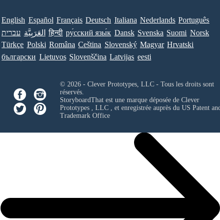
English
Español
Français
Deutsch
Italiana
Nederlands
Português
עברית
العَرَبِيَّة
हिन्दी
ру́сский язы́к
Dansk
Svenska
Suomi
Norsk
Türkçe
Polski
Româna
Ceština
Slovenský
Magyar
Hrvatski
български
Lietuvos
Slovenščina
Latvijas
eesti
© 2026 - Clever Prototypes, LLC - Tous les droits sont
réservés.
StoryboardThat est une marque déposée de
Clever
Prototypes , LLC
, et enregistrée auprès du US Patent an
Trademark Office