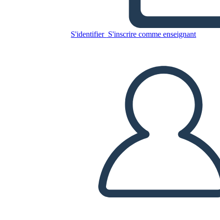
La Strada per Diventare
Presidente
S'identifier
S'inscrire comme enseignant
Copiez ce storyboard
CRÉER UN STORYBOARD
LIRE LE DIAPORAMA
LIS-MOI