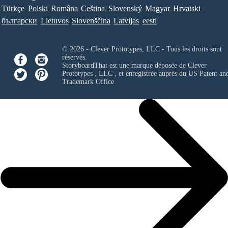
Türkçe
Polski
Româna
Ceština
Slovenský
Magyar
Hrvatski
български
Lietuvos
Slovenščina
Latvijas
eesti
© 2026 - Clever Prototypes, LLC - Tous les droits sont
réservés.
StoryboardThat est une marque déposée de
Clever
Prototypes , LLC
, et enregistrée auprès du US Patent an
Trademark Office