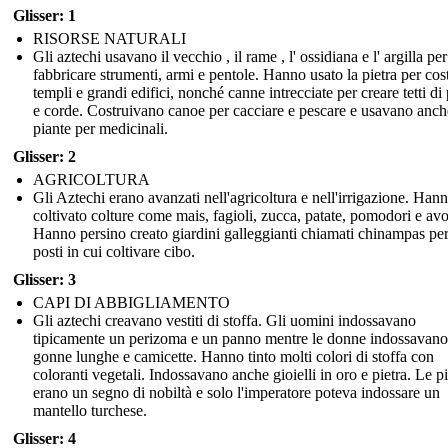
Glisser: 1
RISORSE NATURALI
Gli aztechi usavano il vecchio , il rame , l' ossidiana e l' argilla per
fabbricare strumenti, armi e pentole. Hanno usato la pietra per cos
templi e grandi edifici, nonché canne intrecciate per creare tetti di
e corde. Costruivano canoe per cacciare e pescare e usavano anch
piante per medicinali.
Glisser: 2
AGRICOLTURA
Gli Aztechi erano avanzati nell'agricoltura e nell'irrigazione. Han
coltivato colture come mais, fagioli, zucca, patate, pomodori e av
Hanno persino creato giardini galleggianti chiamati chinampas per
posti in cui coltivare cibo.
Glisser: 3
CAPI DI ABBIGLIAMENTO
Gli aztechi creavano vestiti di stoffa. Gli uomini indossavano
tipicamente un perizoma e un panno mentre le donne indossavano
gonne lunghe e camicette. Hanno tinto molti colori di stoffa con
coloranti vegetali. Indossavano anche gioielli in oro e pietra. Le 
erano un segno di nobiltà e solo l'imperatore poteva indossare un
mantello turchese.
Glisser: 4