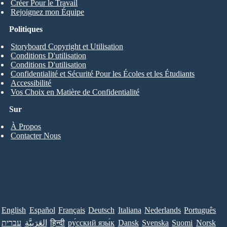
Créer Pour le Travail
Rejoignez mon Équipe
Politiques
Storyboard Copyright et Utilisation
Conditions D'utilisation
Conditions D'utilisation
Confidentialité et Sécurité Pour les Écoles et les Étudiants
Accessibilité
Vos Choix en Matière de Confidentialité
Sur
À Propos
Contacter Nous
English
Español
Français
Deutsch
Italiana
Nederlands
Português
עברית
العَرَبِيَّة
हिन्दी
ру́сский язы́к
Dansk
Svenska
Suomi
Norsk