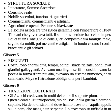
STRUTTURA SOCIALE
Imperatore, Sommo Sacerdote
Consiglio reale
Nobili: sacerdoti, funzionari, guerrieri
Commercianti, commercianti e artigiani
Agricoltori e operai, Persone schiavizzate
La società azteca era una rigida gerarchia con l'imperatore o Huey
Tlatoani che governava tutti. Il sommo sacerdote ha scelto l'imper
Poi ci fu un Consiglio di consiglieri composto dalla famiglia reale,
seguito da nobili, poi mercanti e artigiani. In fondo c'erano i contad
braccianti e gli schiavi.
Glisser: 5
RISULTATI
Costruirono enormi città, templi, edifici, strade rialzate, ponti levat
giardini galleggianti. Avevano una lingua scritta, consideravano la
poesia la forma d'arte più alta, avevano un sistema numerico, adatt
calendario Maya e l'istruzione obbligatoria per i bambini.
Glisser: 6
TRADIZIONI CULTURALI
Gli Aztechi credevano in molti dei come il serpente piumato
Quetzalcoatl e Huitzilopochtli, dio del sole, della guerra e patrono
capitale. Ha detto di stabilirsi dove hanno trovato un'aquila appoll
su un pero, che mangia un serpente. Lo trovarono su un'isola in u