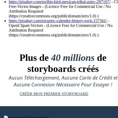
https://pixabay.com/en/ibis-bird-mexican-tribal-aztec-297167/
- Cl
Free-Vector-Images - (Licence Free for Commercial Use / No
Attribution Required
(https://creativecommons.org/publicdomain/zero/1.0) )
https://pixabay.com/en/aztec-calender-history-rock-157561/
-
OpenClipart-Vectors - (Licence Free for Commercial Use / No
Attribution Required
(https://creativecommons.org/publicdomain/zero/1.0) )
Plus de
40 millions
de
storyboards créés
Aucun Téléchargement, Aucune Carte de Crédit et
Aucune Connexion Nécessaire Pour Essayer !
CRÉER MON PREMIER STORYBOARD