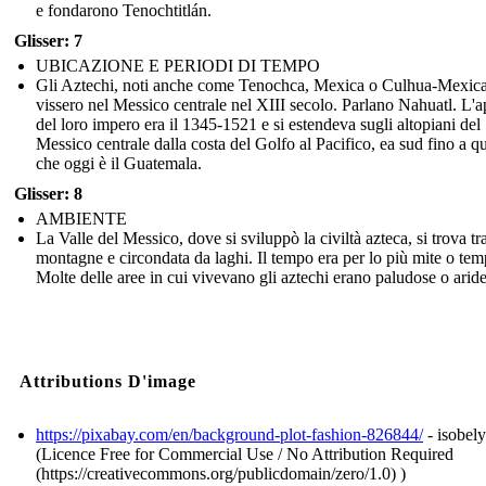
e fondarono Tenochtitlán.
Glisser: 7
UBICAZIONE E PERIODI DI TEMPO
Gli Aztechi, noti anche come Tenochca, Mexica o Culhua-Mexica
vissero nel Messico centrale nel XIII secolo. Parlano Nahuatl. L'a
del loro impero era il 1345-1521 e si estendeva sugli altopiani del
Messico centrale dalla costa del Golfo al Pacifico, ea sud fino a q
che oggi è il Guatemala.
Glisser: 8
AMBIENTE
La Valle del Messico, dove si sviluppò la civiltà azteca, si trova tra
montagne e circondata da laghi. Il tempo era per lo più mite o tem
Molte delle aree in cui vivevano gli aztechi erano paludose o aride
Attributions D'image
https://pixabay.com/en/background-plot-fashion-826844/
- isobely
(Licence Free for Commercial Use / No Attribution Required
(https://creativecommons.org/publicdomain/zero/1.0) )