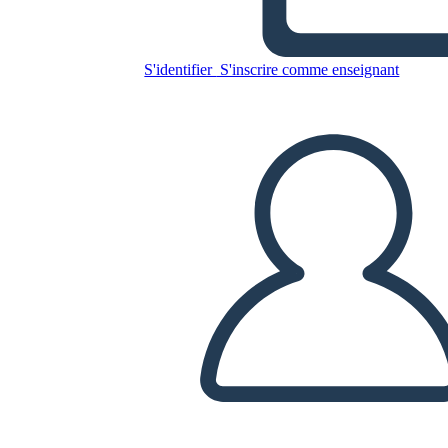
Mappa del Ragno Azteco
S'identifier
S'inscrire comme enseignant
Copiez ce storyboard
CRÉER UN STORYBOARD
LIRE LE DIAPORAMA
LIS-MOI