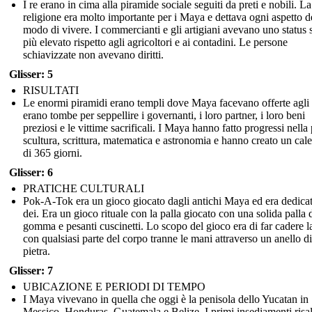
I re erano in cima alla piramide sociale seguiti da preti e nobili. La
religione era molto importante per i Maya e dettava ogni aspetto d
modo di vivere. I commercianti e gli artigiani avevano uno status 
più elevato rispetto agli agricoltori e ai contadini. Le persone
schiavizzate non avevano diritti.
Glisser: 5
RISULTATI
Le enormi piramidi erano templi dove Maya facevano offerte agli 
erano tombe per seppellire i governanti, i loro partner, i loro beni
preziosi e le vittime sacrificali. I Maya hanno fatto progressi nella 
scultura, scrittura, matematica e astronomia e hanno creato un cal
di 365 giorni.
Glisser: 6
PRATICHE CULTURALI
Pok-A-Tok era un gioco giocato dagli antichi Maya ed era dedicat
dei. Era un gioco rituale con la palla giocato con una solida palla 
gomma e pesanti cuscinetti. Lo scopo del gioco era di far cadere la
con qualsiasi parte del corpo tranne le mani attraverso un anello di
pietra.
Glisser: 7
UBICAZIONE E PERIODI DI TEMPO
I Maya vivevano in quella che oggi è la penisola dello Yucatan in
Messico, Honduras, Guatemala e Belize. I primi insediamenti ris