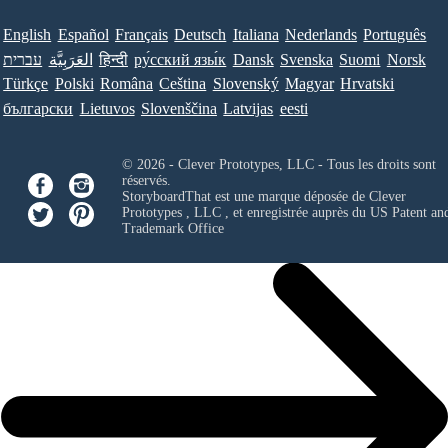
English
Español
Français
Deutsch
Italiana
Nederlands
Português
עברית
العَرَبِيَّة
हिन्दी
ру́сский язы́к
Dansk
Svenska
Suomi
Norsk
Türkçe
Polski
Româna
Ceština
Slovenský
Magyar
Hrvatski
български
Lietuvos
Slovenščina
Latvijas
eesti
© 2026 - Clever Prototypes, LLC - Tous les droits sont
réservés.
StoryboardThat est une marque déposée de
Clever
Prototypes , LLC
, et enregistrée auprès du US Patent an
Trademark Office