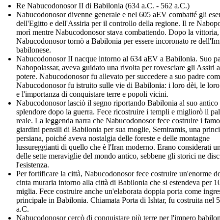
Re Nabucodonosor II di Babilonia (634 a.C. - 562 a.C.)
Nabucodonosor divenne generale e nel 605 aEV combatté gli eser
dell'Egitto e dell'Assiria per il controllo della regione. Il re Nabop
morì mentre Nabucodonosor stava combattendo. Dopo la vittoria,
Nabucodonosor tornò a Babilonia per essere incoronato re dell'I
babilonese.
Nabucodonosor II nacque intorno al 634 aEV a Babilonia. Suo pa
Nabopolassar, aveva guidato una rivolta per rovesciare gli Assiri a
potere. Nabucodonosor fu allevato per succedere a suo padre com
Nabucodonosor fu istruito sulle vie di Babilonia: i loro dèi, le loro
e l'importanza di conquistare terre e popoli vicini.
Nabucodonosor lasciò il segno riportando Babilonia al suo antico
splendore dopo la guerra. Fece ricostruire i templi e migliorò il pa
reale. La leggenda narra che Nabucodonosor fece costruire i famo
giardini pensili di Babilonia per sua moglie, Semiramis, una princ
persiana, poiché aveva nostalgia delle foreste e delle montagne
lussureggianti di quello che è l'Iran moderno. Erano considerati u
delle sette meraviglie del mondo antico, sebbene gli storici ne dis
l'esistenza.
Per fortificare la città, Nabucodonosor fece costruire un'enorme d
cinta muraria intorno alla città di Babilonia che si estendeva per 1
miglia. Fece costruire anche un'elaborata doppia porta come ingre
principale in Babilonia. Chiamata Porta di Ishtar, fu costruita nel 
a.C.
Nabucodonosor cercò di conquistare più terre per l'impero babilon