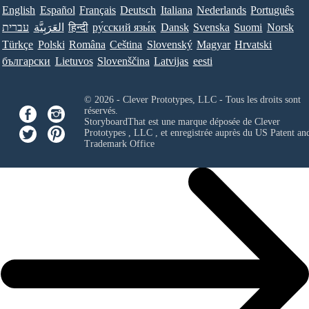
English
Español
Français
Deutsch
Italiana
Nederlands
Português
עברית
العَرَبِيَّة
हिन्दी
ру́сский язы́к
Dansk
Svenska
Suomi
Norsk
Türkçe
Polski
Româna
Ceština
Slovenský
Magyar
Hrvatski
български
Lietuvos
Slovenščina
Latvijas
eesti
© 2026 - Clever Prototypes, LLC - Tous les droits sont
réservés.
StoryboardThat est une marque déposée de
Clever
Prototypes , LLC
, et enregistrée auprès du US Patent an
Trademark Office