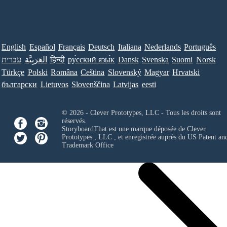
English
Español
Français
Deutsch
Italiana
Nederlands
Português
עברית
العَرَبِيَّة
हिन्दी
ру́сский язы́к
Dansk
Svenska
Suomi
Norsk
Türkçe
Polski
Româna
Ceština
Slovenský
Magyar
Hrvatski
български
Lietuvos
Slovenščina
Latvijas
eesti
© 2026 - Clever Prototypes, LLC - Tous les droits sont
réservés.
StoryboardThat est une marque déposée de
Clever
Prototypes , LLC
, et enregistrée auprès du US Patent an
Trademark Office