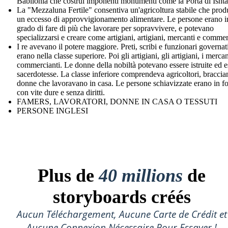
Babilonia che costruì imponenti monumenti come la Porta di Ishta
La "Mezzaluna Fertile" consentiva un'agricoltura stabile che pro
un eccesso di approvvigionamento alimentare. Le persone erano i
grado di fare di più che lavorare per sopravvivere, e potevano
specializzarsi e creare come artigiani, artigiani, mercanti e commer
I re avevano il potere maggiore. Preti, scribi e funzionari governat
erano nella classe superiore. Poi gli artigiani, gli artigiani, i mercan
commercianti. Le donne della nobiltà potevano essere istruite ed e
sacerdotesse. La classe inferiore comprendeva agricoltori, braccian
donne che lavoravano in casa. Le persone schiavizzate erano in f
con vite dure e senza diritti.
FAMERS, LAVORATORI, DONNE IN CASA O TESSUTI
PERSONE INGLESI
Plus de
40 millions
de
storyboards créés
Aucun Téléchargement, Aucune Carte de Crédit et
Aucune Connexion Nécessaire Pour Essayer !