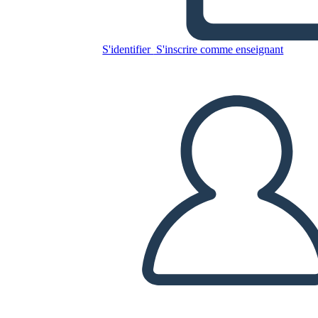
Mesopotamia UVA
S'identifier
S'inscrire comme enseignant
Copiez ce storyboard
CRÉER UN STORYBOARD
LIRE LE DIAPORAMA
LIS-MOI