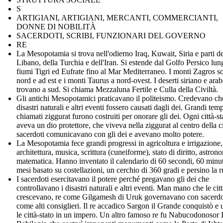
S
ARTIGIANI, ARTIGIANI, MERCANTI, COMMERCIANTI,
DONNE DI NOBILITÀ
SACERDOTI, SCRIBI, FUNZIONARI DEL GOVERNO
RE
La Mesopotamia si trova nell'odierno Iraq, Kuwait, Siria e parti de
Libano, della Turchia e dell'Iran. Si estende dal Golfo Persico lun
fiumi Tigri ed Eufrate fino al Mar Mediterraneo. I monti Zagros s
nord e ad est e i monti Taurus a nord-ovest. I deserti siriano e arab
trovano a sud. Si chiama Mezzaluna Fertile e Culla della Civiltà.
Gli antichi Mesopotamici praticavano il politeismo. Credevano ch
disastri naturali e altri eventi fossero causati dagli dei. Grandi temp
chiamati ziggurat furono costruiti per onorare gli dei. Ogni città-st
aveva un dio protettore, che viveva nella ziggurat al centro della ci
sacerdoti comunicavano con gli dei e avevano molto potere.
La Mesopotamia fece grandi progressi in agricoltura e irrigazione, 
architettura, musica, scrittura (cuneiforme), stato di diritto, astron
matematica. Hanno inventato il calendario di 60 secondi, 60 minut
mesi basato su costellazioni, un cerchio di 360 gradi e persino la r
I sacerdoti esercitavano il potere perché pregavano gli dei che
controllavano i disastri naturali e altri eventi. Man mano che le citt
crescevano, re come Gilgamesh di Uruk governavano con sacerdo
come alti consiglieri. Il re accadico Sargon il Grande conquistò e 
le città-stato in un impero. Un altro famoso re fu Nabucodonosor I