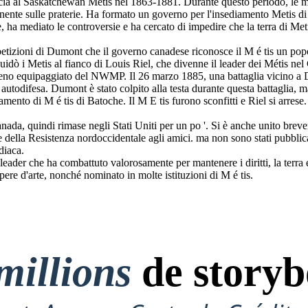
ccia al Saskatchewan Metis nel 1863-1881. Durante questo periodo, le m
nente sulle praterie. Ha formato un governo per l'insediamento Metis 
nte, ha mediato le controversie e ha cercato di impedire che la terra di M
etizioni di Dumont che il governo canadese riconosce il M é tis un popo
i Metis al fianco di Louis Riel, che divenne il leader dei Métis nel C
meno equipaggiato del NWMP. Il 26 marzo 1885, una battaglia vicino a 
utodifesa. Dumont è stato colpito alla testa durante questa battaglia, m
diamento di M é tis di Batoche. Il M E tis furono sconfitti e Riel si arre
anada, quindi rimase negli Stati Uniti per un po '. Si è anche unito b
 della Resistenza nordoccidentale agli amici. ma non sono stati pubblic
diaca.
eader che ha combattuto valorosamente per mantenere i diritti, la terra
pere d'arte, nonché nominato in molte istituzioni di M é tis.
millions
de storyb