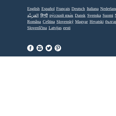
English
Español
Français
Deutsch
Italiana
Nederlan
العَرَبِيَّة
हिन्दी
ру́сский язы́к
Dansk
Svenska
Suomi
Româna
Ceština
Slovenský
Magyar
Hrvatski
бълга
Slovenščina
Latvijas
eesti