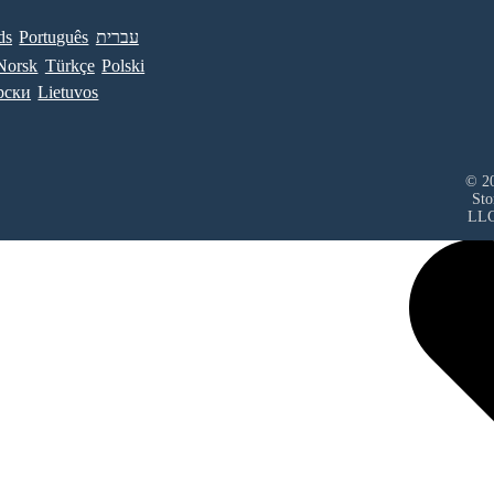
ds
Português
עברית
Norsk
Türkçe
Polski
рски
Lietuvos
© 20
Sto
LL