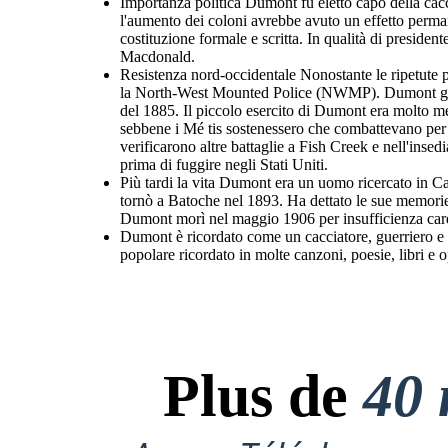
Importanza politica Dumont fu eletto capo della ca
l'aumento dei coloni avrebbe avuto un effetto perma
costituzione formale e scritta. In qualità di preside
Macdonald.
Resistenza nord-occidentale Nonostante le ripetute p
la North-West Mounted Police (NWMP). Dumont guidò 
del 1885. Il piccolo esercito di Dumont era molto 
sebbene i Mé tis sostenessero che combattevano per a
verificarono altre battaglie a Fish Creek e nell'inse
prima di fuggire negli Stati Uniti.
Più tardi la vita Dumont era un uomo ricercato in C
tornò a Batoche nel 1893. Ha dettato le sue memorie
Dumont morì nel maggio 1906 per insufficienza car
Dumont è ricordato come un cacciatore, guerriero e l
popolare ricordato in molte canzoni, poesie, libri e o
Plus de
40 