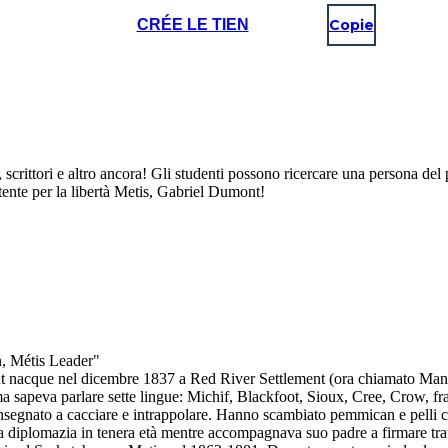
CRÉE LE TIEN
Copie
ti, scrittori e altro ancora! Gli studenti possono ricercare una persona d
tente per la libertà Metis, Gabriel Dumont!
n, Métis Leader"
mont nacque nel dicembre 1837 a Red River Settlement (ora chiamato M
a sapeva parlare sette lingue: Michif, Blackfoot, Sioux, Cree, Crow, fra
o insegnato a cacciare e intrappolare. Hanno scambiato pemmican e pelli
la diplomazia in tenera età mentre accompagnava suo padre a firmare tratt