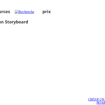
urces
prix
un Storyboard
CRÉER UN
BOA