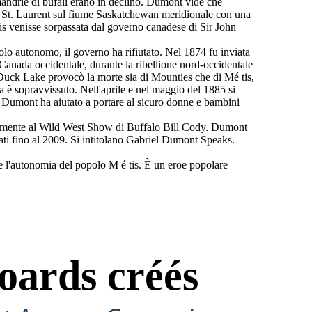
andrie di bufali erano in declino. Dumont vide che
di St. Laurent sul fiume Saskatchewan meridionale con una
etis venisse sorpassata dal governo canadese di Sir John
lo autonomo, il governo ha rifiutato. Nel 1874 fu inviata
anada occidentale, durante la ribellione nord-occidentale
Duck Lake provocò la morte sia di Mounties che di Mé tis,
a è sopravvissuto. Nell'aprile e nel maggio del 1885 si
se. Dumont ha aiutato a portare al sicuro donne e bambini
revemente al Wild West Show di Buffalo Bill Cody. Dumont
ati fino al 2009. Si intitolano Gabriel Dumont Speaks.
 e l'autonomia del popolo M é tis. È un eroe popolare
oards créés