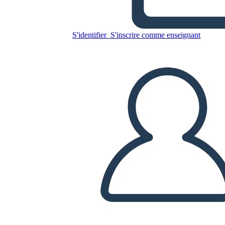
Bambini
S'identifier
S'inscrire comme enseignant
Copiez ce storyboard
CRÉER UN STORYBOARD
LIRE LE DIAPORAMA
LIS-MOI