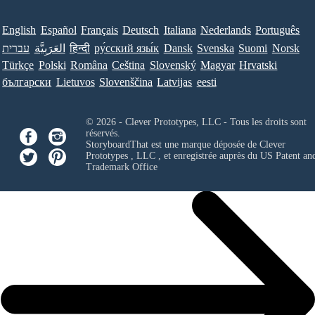
English
Español
Français
Deutsch
Italiana
Nederlands
Português
עברית
العَرَبِيَّة
हिन्दी
ру́сский язы́к
Dansk
Svenska
Suomi
Norsk
Türkçe
Polski
Româna
Ceština
Slovenský
Magyar
Hrvatski
български
Lietuvos
Slovenščina
Latvijas
eesti
© 2026 - Clever Prototypes, LLC - Tous les droits sont
réservés.
StoryboardThat est une marque déposée de
Clever
Prototypes , LLC
, et enregistrée auprès du US Patent an
Trademark Office