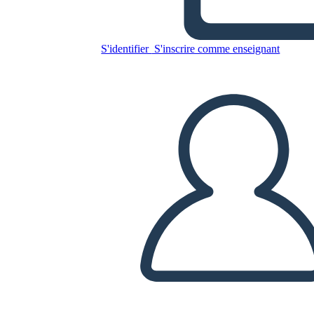
Amina
S'identifier
S'inscrire comme enseignant
Copiez ce storyboard
CRÉER UN STORYBOARD
LIRE LE DIAPORAMA
LIS-MOI