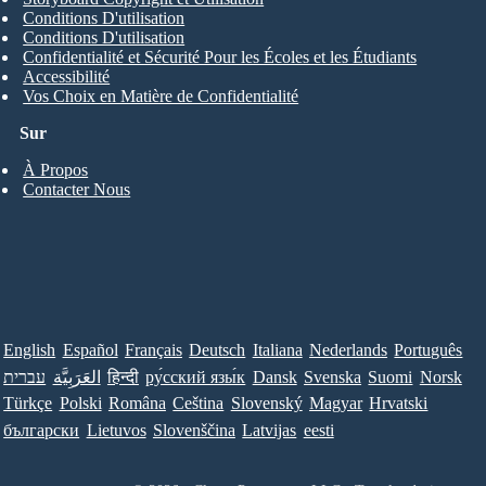
Conditions D'utilisation
Conditions D'utilisation
Confidentialité et Sécurité Pour les Écoles et les Étudiants
Accessibilité
Vos Choix en Matière de Confidentialité
Sur
À Propos
Contacter Nous
English
Español
Français
Deutsch
Italiana
Nederlands
Português
עברית
العَرَبِيَّة
हिन्दी
ру́сский язы́к
Dansk
Svenska
Suomi
Norsk
Türkçe
Polski
Româna
Ceština
Slovenský
Magyar
Hrvatski
български
Lietuvos
Slovenščina
Latvijas
eesti