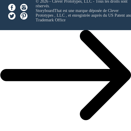
© 2026 - Clever Prototypes, LLC - Tous les droits sont
réservés.
StoryboardThat est une marque déposée de
Clever
Prototypes , LLC
, et enregistrée auprès du US Patent an
Trademark Office