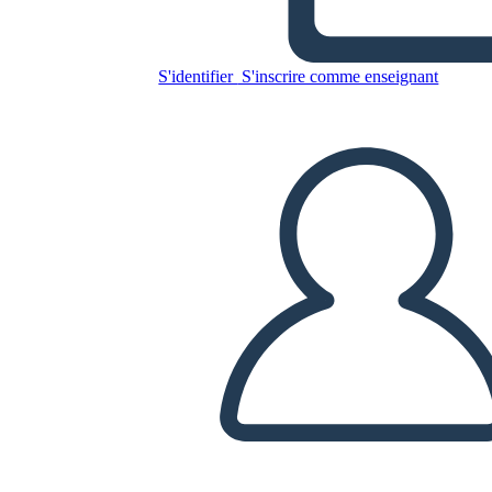
Washington
S'identifier
S'inscrire comme enseignant
Copiez ce storyboard
CRÉER UN STORYBOARD
LIRE LE DIAPORAMA
LIS-MOI