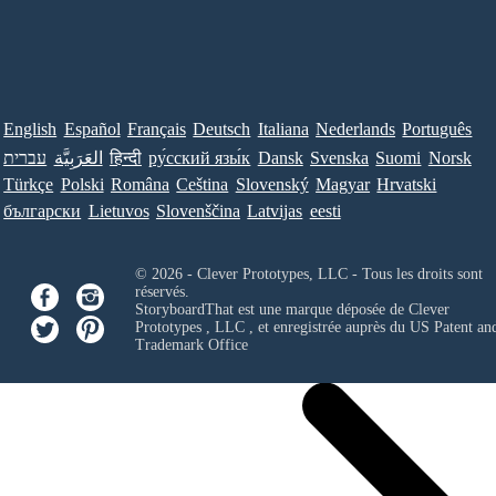
English
Español
Français
Deutsch
Italiana
Nederlands
Português
עברית
العَرَبِيَّة
हिन्दी
ру́сский язы́к
Dansk
Svenska
Suomi
Norsk
Türkçe
Polski
Româna
Ceština
Slovenský
Magyar
Hrvatski
български
Lietuvos
Slovenščina
Latvijas
eesti
© 2026 - Clever Prototypes, LLC - Tous les droits sont
réservés.
StoryboardThat est une marque déposée de
Clever
Prototypes , LLC
, et enregistrée auprès du US Patent an
Trademark Office