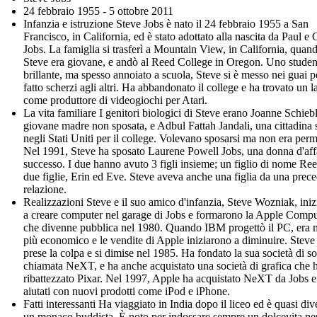
24 febbraio 1955 - 5 ottobre 2011
Infanzia e istruzione Steve Jobs è nato il 24 febbraio 1955 a San
Francisco, in California, ed è stato adottato alla nascita da Paul e 
Jobs. La famiglia si trasferì a Mountain View, in California, quan
Steve era giovane, e andò al Reed College in Oregon. Uno studen
brillante, ma spesso annoiato a scuola, Steve si è messo nei guai p
fatto scherzi agli altri. Ha abbandonato il college e ha trovato un 
come produttore di videogiochi per Atari.
La vita familiare I genitori biologici di Steve erano Joanne Schieb
giovane madre non sposata, e Adbul Fattah Jandali, una cittadina 
negli Stati Uniti per il college. Volevano sposarsi ma non era per
Nel 1991, Steve ha sposato Laurene Powell Jobs, una donna d'affa
successo. I due hanno avuto 3 figli insieme; un figlio di nome Re
due figlie, Erin ed Eve. Steve aveva anche una figlia da una prec
relazione.
Realizzazioni Steve e il suo amico d'infanzia, Steve Wozniak, ini
a creare computer nel garage di Jobs e formarono la Apple Compu
che divenne pubblica nel 1980. Quando IBM progettò il PC, era 
più economico e le vendite di Apple iniziarono a diminuire. Steve
prese la colpa e si dimise nel 1985. Ha fondato la sua società di s
chiamata NeXT, e ha anche acquistato una società di grafica che 
ribattezzato Pixar. Nel 1997, Apple ha acquistato NeXT da Jobs e 
aiutati con nuovi prodotti come iPod e iPhone.
Fatti interessanti Ha viaggiato in India dopo il liceo ed è quasi div
un monaco buddista. È noto per indossare sempre un dolcevita ne