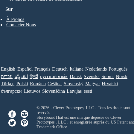
Sur
À Propos
Contacter Nous
English
Español
Français
Deutsch
Italiana
Nederlands
Português
עברית
العَرَبِيَّة
हिन्दी
ру́сский язы́к
Dansk
Svenska
Suomi
Norsk
Türkçe
Polski
Româna
Ceština
Slovenský
Magyar
Hrvatski
български
Lietuvos
Slovenščina
Latvijas
eesti
© 2026 - Clever Prototypes, LLC - Tous les droits sont
réservés.
StoryboardThat est une marque déposée de
Clever
Prototypes , LLC
, et enregistrée auprès du US Patent an
Trademark Office