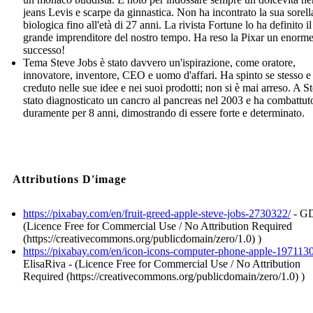
jeans Levis e scarpe da ginnastica. Non ha incontrato la sua sorell
biologica fino all'età di 27 anni. La rivista Fortune lo ha definito il
grande imprenditore del nostro tempo. Ha reso la Pixar un enorm
successo!
Tema Steve Jobs è stato davvero un'ispirazione, come oratore,
innovatore, inventore, CEO e uomo d'affari. Ha spinto se stesso e
creduto nelle sue idee e nei suoi prodotti; non si è mai arreso. A S
stato diagnosticato un cancro al pancreas nel 2003 e ha combattut
duramente per 8 anni, dimostrando di essere forte e determinato.
Attributions D'image
https://pixabay.com/en/fruit-greed-apple-steve-jobs-2730322/
- GD
(Licence Free for Commercial Use / No Attribution Required
(https://creativecommons.org/publicdomain/zero/1.0) )
https://pixabay.com/en/icon-icons-computer-phone-apple-1971130
ElisaRiva - (Licence Free for Commercial Use / No Attribution
Required (https://creativecommons.org/publicdomain/zero/1.0) )