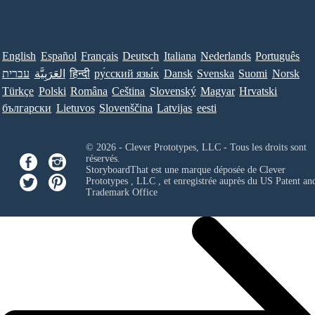
English
Español
Français
Deutsch
Italiana
Nederlands
Português
עברית
العَرَبِيَّة
हिन्दी
ру́сский язы́к
Dansk
Svenska
Suomi
Norsk
Türkçe
Polski
Româna
Ceština
Slovenský
Magyar
Hrvatski
български
Lietuvos
Slovenščina
Latvijas
eesti
© 2026 - Clever Prototypes, LLC - Tous les droits sont
réservés.
StoryboardThat est une marque déposée de
Clever
Prototypes , LLC
, et enregistrée auprès du US Patent an
Trademark Office