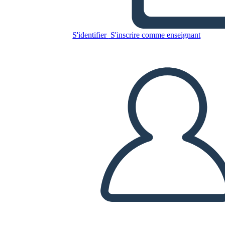
Rivoluzione Americana
Nativi Americani
S'identifier
S'inscrire comme enseignant
Copiez ce storyboard
CRÉER UN STORYBOARD
LIRE LE DIAPORAMA
LIS-MOI