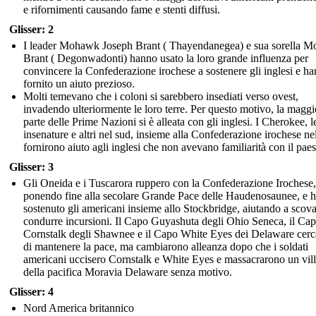
e rifornimenti causando fame e stenti diffusi.
Glisser: 2
I leader Mohawk Joseph Brant ( Thayendanegea) e sua sorella Mo
Brant ( Degonwadonti) hanno usato la loro grande influenza per
convincere la Confederazione irochese a sostenere gli inglesi e h
fornito un aiuto prezioso.
Molti temevano che i coloni si sarebbero insediati verso ovest,
invadendo ulteriormente le loro terre. Per questo motivo, la maggi
parte delle Prime Nazioni si è alleata con gli inglesi. I Cherokee, l
insenature e altri nel sud, insieme alla Confederazione irochese ne
fornirono aiuto agli inglesi che non avevano familiarità con il pae
Glisser: 3
Gli Oneida e i Tuscarora ruppero con la Confederazione Irochese,
ponendo fine alla secolare Grande Pace delle Haudenosaunee, e 
sostenuto gli americani insieme allo Stockbridge, aiutando a scova
condurre incursioni. Il Capo Guyashuta degli Ohio Seneca, il Ca
Cornstalk degli Shawnee e il Capo White Eyes dei Delaware cer
di mantenere la pace, ma cambiarono alleanza dopo che i soldati
americani uccisero Cornstalk e White Eyes e massacrarono un vil
della pacifica Moravia Delaware senza motivo.
Glisser: 4
Nord America britannico