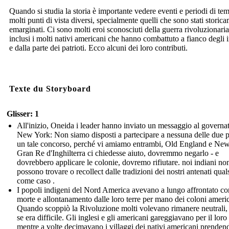
Quando si studia la storia è importante vedere eventi e periodi di te
molti punti di vista diversi, specialmente quelli che sono stati storic
emarginati. Ci sono molti eroi sconosciuti della guerra rivoluzionaria
inclusi i molti nativi americani che hanno combattuto a fianco degli i
e dalla parte dei patrioti. Ecco alcuni dei loro contributi.
Texte du Storyboard
Glisser: 1
All'inizio, Oneida i leader hanno inviato un messaggio al governat
New York: Non siamo disposti a partecipare a nessuna delle due pa
un tale concorso, perché vi amiamo entrambi, Old England e New.
Gran Re d'Inghilterra ci chiedesse aiuto, dovremmo negarlo - e
dovrebbero applicare le colonie, dovremo rifiutare. noi indiani no
possono trovare o recollect dalle tradizioni dei nostri antenati qual
come caso .
I popoli indigeni del Nord America avevano a lungo affrontato conf
morte e allontanamento dalle loro terre per mano dei coloni americ
Quando scoppiò la Rivoluzione molti volevano rimanere neutrali,
se era difficile. Gli inglesi e gli americani gareggiavano per il loro
mentre a volte decimavano i villaggi dei nativi americani prenden