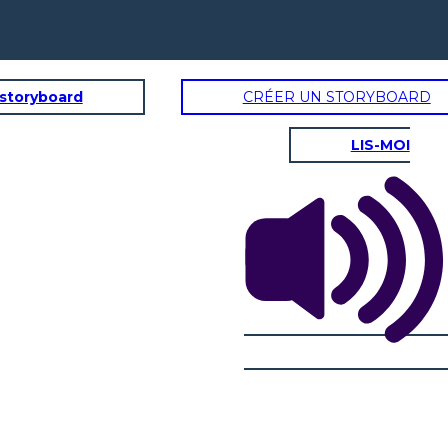
 storyboard
CRÉER UN STORYBOARD
LIS-MOI
Hmmm ... Ho sentito un
forte rumore
proveniente per la
strada ... oh, è solo il bus
della scuola!
ori per
 mattina
mma.