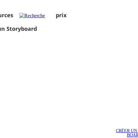
urces
prix
un Storyboard
CRÉER UN
BOA