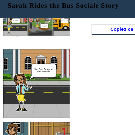
Sarah Rides the Bus Sociale Story
Hmmm ... Ho sentito un
forte rumore
proveniente per la
Ciao! Sono Sarah e mi
strada ... oh, è solo il bus
piace la scuola!
della scuola!
Io aspetto fuori per
l'autobus ogni mattina
con mia mamma.
Copiez ce
Create your own at Storyboard That
Ciao! Sono Sarah e mi
piace la scuola!
Io aspetto fu
l'autobus ogni
con mia ma
Create your own at Storyboard That