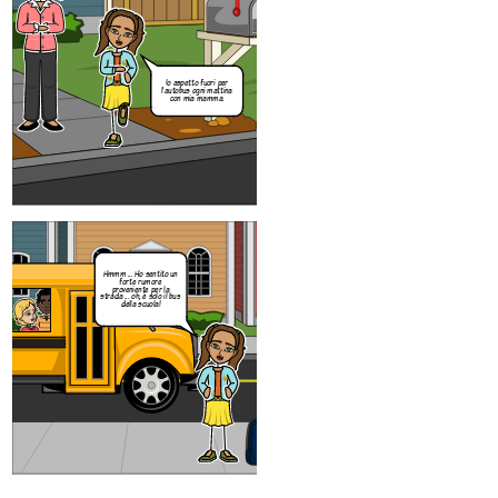
Hmmm ... Ho sentito un
forte rumore
proveniente per la
strada ... oh, è solo il bus
della scuola!
Io aspetto fuori per
l'autobus ogni mattina
con mia mamma.
Hmmm ... Ho sentito un
forte rumore
proveniente per la
strada ... oh, è solo il bus
della scuola!