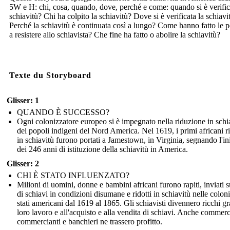
5W e H: chi, cosa, quando, dove, perché e come: quando si è verific
schiavitù? Chi ha colpito la schiavitù? Dove si è verificata la schiavi
Perché la schiavitù è continuata così a lungo? Come hanno fatto le 
a resistere allo schiavista? Che fine ha fatto o abolire la schiavitù?
Texte du Storyboard
Glisser: 1
QUANDO È SUCCESSO?
Ogni colonizzatore europeo si è impegnato nella riduzione in schi
dei popoli indigeni del Nord America. Nel 1619, i primi africani ri
in schiavitù furono portati a Jamestown, in Virginia, segnando l'in
dei 246 anni di istituzione della schiavitù in America.
Glisser: 2
CHI È STATO INFLUENZATO?
Milioni di uomini, donne e bambini africani furono rapiti, inviati 
di schiavi in condizioni disumane e ridotti in schiavitù nelle coloni
stati americani dal 1619 al 1865. Gli schiavisti divennero ricchi gr
loro lavoro e all'acquisto e alla vendita di schiavi. Anche commerc
commercianti e banchieri ne trassero profitto.