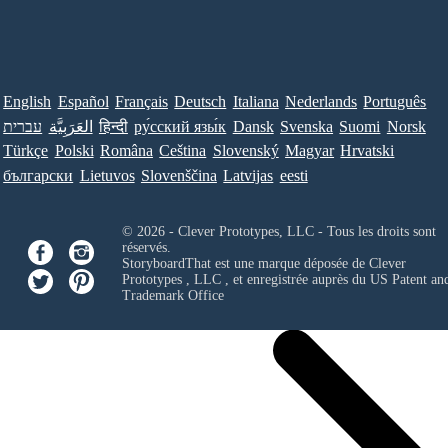
English
Español
Français
Deutsch
Italiana
Nederlands
Português
עברית
العَرَبِيَّة
हिन्दी
ру́сский язы́к
Dansk
Svenska
Suomi
Norsk
Türkçe
Polski
Româna
Ceština
Slovenský
Magyar
Hrvatski
български
Lietuvos
Slovenščina
Latvijas
eesti
© 2026 - Clever Prototypes, LLC - Tous les droits sont
réservés.
StoryboardThat est une marque déposée de
Clever
Prototypes , LLC
, et enregistrée auprès du US Patent an
Trademark Office