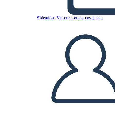
Schiavitù 5W
S'identifier
S'inscrire comme enseignant
Copiez ce storyboard
CRÉER UN STORYBOARD
LIRE LE DIAPORAMA
LIS-MOI