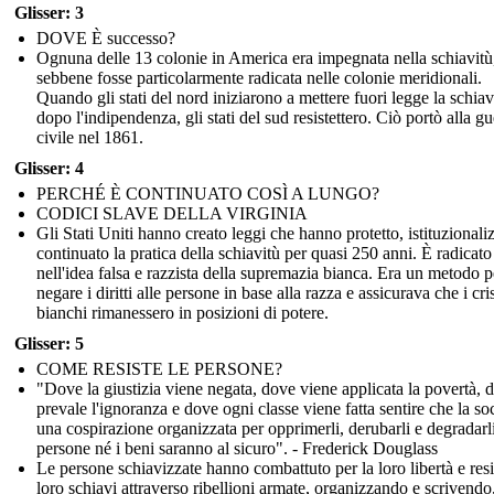
Glisser: 3
DOVE È successo?
Ognuna delle 13 colonie in America era impegnata nella schiavitù
sebbene fosse particolarmente radicata nelle colonie meridionali.
Quando gli stati del nord iniziarono a mettere fuori legge la schiav
dopo l'indipendenza, gli stati del sud resistettero. Ciò portò alla gu
civile nel 1861.
Glisser: 4
PERCHÉ È CONTINUATO COSÌ A LUNGO?
CODICI SLAVE DELLA VIRGINIA
Gli Stati Uniti hanno creato leggi che hanno protetto, istituzionali
continuato la pratica della schiavitù per quasi 250 anni. È radicato
nell'idea falsa e razzista della supremazia bianca. Era un metodo p
negare i diritti alle persone in base alla razza e assicurava che i cri
bianchi rimanessero in posizioni di potere.
Glisser: 5
COME RESISTE LE PERSONE?
"Dove la giustizia viene negata, dove viene applicata la povertà, 
prevale l'ignoranza e dove ogni classe viene fatta sentire che la soc
una cospirazione organizzata per opprimerli, derubarli e degradarli
persone né i beni saranno al sicuro". - Frederick Douglass
Le persone schiavizzate hanno combattuto per la loro libertà e resis
loro schiavi attraverso ribellioni armate, organizzando e scrivendo