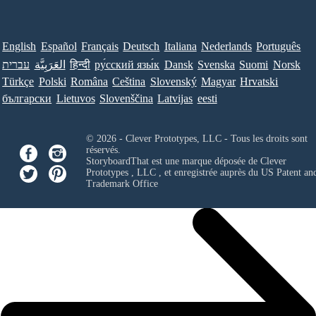
English
Español
Français
Deutsch
Italiana
Nederlands
Português
עברית
العَرَبِيَّة
हिन्दी
ру́сский язы́к
Dansk
Svenska
Suomi
Norsk
Türkçe
Polski
Româna
Ceština
Slovenský
Magyar
Hrvatski
български
Lietuvos
Slovenščina
Latvijas
eesti
© 2026 - Clever Prototypes, LLC - Tous les droits sont
réservés.
StoryboardThat est une marque déposée de
Clever
Prototypes , LLC
, et enregistrée auprès du US Patent an
Trademark Office