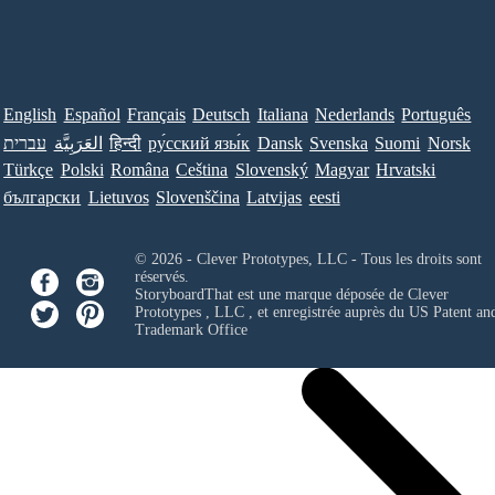
English
Español
Français
Deutsch
Italiana
Nederlands
Português
עברית
العَرَبِيَّة
हिन्दी
ру́сский язы́к
Dansk
Svenska
Suomi
Norsk
Türkçe
Polski
Româna
Ceština
Slovenský
Magyar
Hrvatski
български
Lietuvos
Slovenščina
Latvijas
eesti
© 2026 - Clever Prototypes, LLC - Tous les droits sont
réservés.
StoryboardThat est une marque déposée de
Clever
Prototypes , LLC
, et enregistrée auprès du US Patent an
Trademark Office