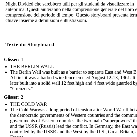
Night Divided che sarebbero utili per gli studenti da visualizzare in
anteprima. Questi aiuteranno nella comprensione generale del libro e
comprensione del periodo di tempo. Questo storyboard presenta ter
chiave insieme a definizioni e illustrazioni.
Texte du Storyboard
Glisser: 1
THE BERLIN WALL
The Berlin Wall was built as a barrier to separate East and West B
At first it was a barbed wire fence erected August 12-13, 1961. It
later built into a solid wall 12 feet high and 4 feet wide guarded b
"Grenzers."
Glisser: 2
THE COLD WAR
The Cold Warwas a long period of tension after World War II be
the democratic governments of Western countries and the commun
governments of Eastern countries. the two main "superpowers" th
and the USSR (Russia) lead the conflict. In Germany, the East wa
controlled by the USSR and the West by the U.S., Great Britain, 