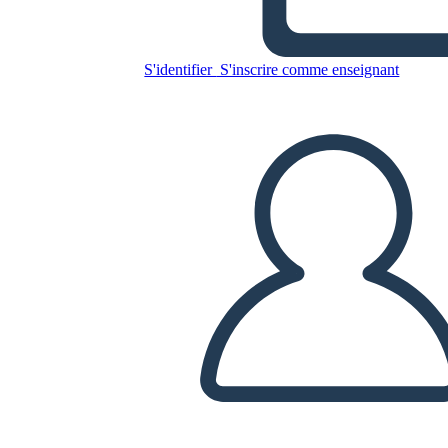
Notte Divisa
S'identifier
S'inscrire comme enseignant
Copiez ce storyboard
CRÉER UN STORYBOARD
LIRE LE DIAPORAMA
LIS-MOI