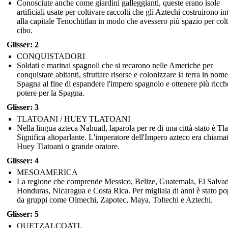
Conosciute anche come giardini galleggianti, queste erano isole
artificiali usate per coltivare raccolti che gli Aztechi costruirono i
alla capitale Tenochtitlan in modo che avessero più spazio per col
cibo.
Glisser: 2
CONQUISTADORI
Soldati e marinai spagnoli che si recarono nelle Americhe per
conquistare abitanti, sfruttare risorse e colonizzare la terra in nome
Spagna al fine di espandere l'impero spagnolo e ottenere più ricch
potere per la Spagna.
Glisser: 3
TLATOANI / HUEY TLATOANI
Nella lingua azteca Nahuatl, laparola per re di una città-stato è Tla
Significa altoparlante. L'imperatore dell'Impero azteco era chiama
Huey Tlatoani o grande oratore.
Glisser: 4
MESOAMERICA
La regione che comprende Messico, Belize, Guatemala, El Salvad
Honduras, Nicaragua e Costa Rica. Per migliaia di anni è stato po
da gruppi come Olmechi, Zapotec, Maya, Toltechi e Aztechi.
Glisser: 5
QUETZALCOATL