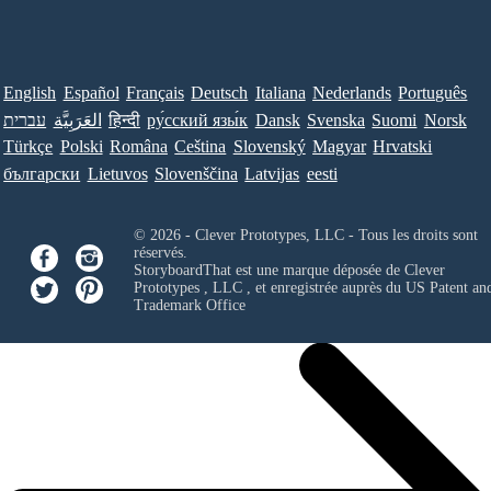
English
Español
Français
Deutsch
Italiana
Nederlands
Português
עברית
العَرَبِيَّة
हिन्दी
ру́сский язы́к
Dansk
Svenska
Suomi
Norsk
Türkçe
Polski
Româna
Ceština
Slovenský
Magyar
Hrvatski
български
Lietuvos
Slovenščina
Latvijas
eesti
© 2026 - Clever Prototypes, LLC - Tous les droits sont
réservés.
StoryboardThat est une marque déposée de
Clever
Prototypes , LLC
, et enregistrée auprès du US Patent an
Trademark Office