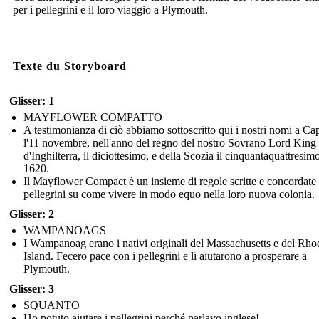
per i pellegrini e il loro viaggio a Plymouth.
Texte du Storyboard
Glisser: 1
MAYFLOWER COMPATTO
A testimonianza di ciò abbiamo sottoscritto qui i nostri nomi a C
l'11 novembre, nell'anno del regno del nostro Sovrano Lord King
d'Inghilterra, il diciottesimo, e della Scozia il cinquantaquattresim
1620.
Il Mayflower Compact è un insieme di regole scritte e concordate 
pellegrini su come vivere in modo equo nella loro nuova colonia.
Glisser: 2
WAMPANOAGS
I Wampanoag erano i nativi originali del Massachusetts e del Rho
Island. Fecero pace con i pellegrini e li aiutarono a prosperare a
Plymouth.
Glisser: 3
SQUANTO
Ho potuto aiutare i pellegrini perché parlavo inglese!