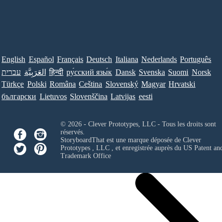
English
Español
Français
Deutsch
Italiana
Nederlands
Português
עברית
العَرَبِيَّة
हिन्दी
ру́сский язы́к
Dansk
Svenska
Suomi
Norsk
Türkçe
Polski
Româna
Ceština
Slovenský
Magyar
Hrvatski
български
Lietuvos
Slovenščina
Latvijas
eesti
© 2026 - Clever Prototypes, LLC - Tous les droits sont
réservés.
StoryboardThat est une marque déposée de
Clever
Prototypes , LLC
, et enregistrée auprès du US Patent an
Trademark Office