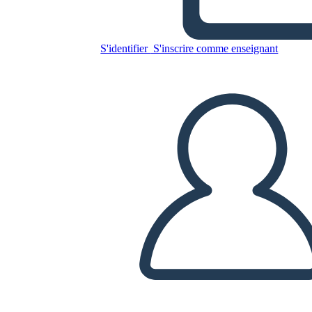
Pellegrini
S'identifier
S'inscrire comme enseignant
Copiez ce storyboard
CRÉER UN STORYBOARD
LIRE LE DIAPORAMA
LIS-MOI