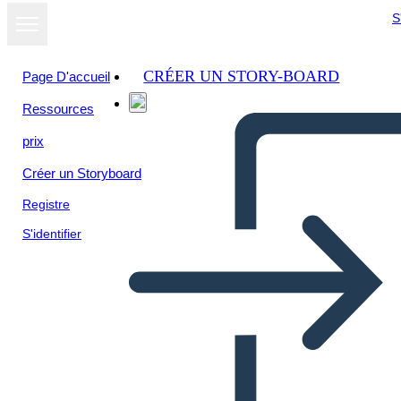
S
CRÉER UN STORY-BOARD
Page D'accueil
Ressources
Afficher sous
prix
forme de
diaporama
Créer un Storyboard
Registre
S'identifier
3 Simbolių „Spotlight“
Laukai Tušti