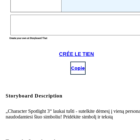
CRÉE LE TIEN
Copie
Storyboard Description
„Character Spotlight 3“ laukai tušti - sutelkite dėmesį į vieną person
naudodamiesi šiuo simboliu! Pridėkite simbolį ir tekstą