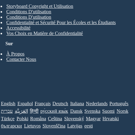
Storyboard Copyright et Utilisation
Conditions D'utilisation
Conditions D'utilisation
Confidentialité et Sécurité Pour les Écoles et les Étudiants
Accessibilité
Vos Choix en Matière de Confidentialité
Sur
À Propos
Contacter Nous
English
Español
Français
Deutsch
Italiana
Nederlands
Português
עברית
العَرَبِيَّة
हिन्दी
ру́сский язы́к
Dansk
Svenska
Suomi
Norsk
Türkçe
Polski
Româna
Ceština
Slovenský
Magyar
Hrvatski
български
Lietuvos
Slovenščina
Latvijas
eesti