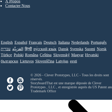
À Propos
Contacter Nous
English
Español
Français
Deutsch
Italiana
Nederlands
Português
עברית
العَرَبِيَّة
हिन्दी
ру́сский язы́к
Dansk
Svenska
Suomi
Norsk
Türkçe
Polski
Româna
Ceština
Slovenský
Magyar
Hrvatski
български
Lietuvos
Slovenščina
Latvijas
eesti
© 2026 - Clever Prototypes, LLC - Tous les droits sont
réservés.
StoryboardThat est une marque déposée de
Clever
Prototypes , LLC
, et enregistrée auprès du US Patent an
Trademark Office