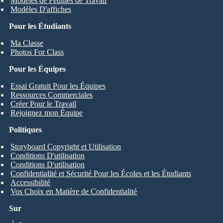
Modèles de Feuilles de Travail
Modèles D'affiches
Pour les Étudiants
Ma Classe
Photos For Class
Pour les Équipes
Essai Gratuit Pour les Équipes
Ressources Commerciales
Créer Pour le Travail
Rejoignez mon Équipe
Politiques
Storyboard Copyright et Utilisation
Conditions D'utilisation
Conditions D'utilisation
Confidentialité et Sécurité Pour les Écoles et les Étudiants
Accessibilité
Vos Choix en Matière de Confidentialité
Sur