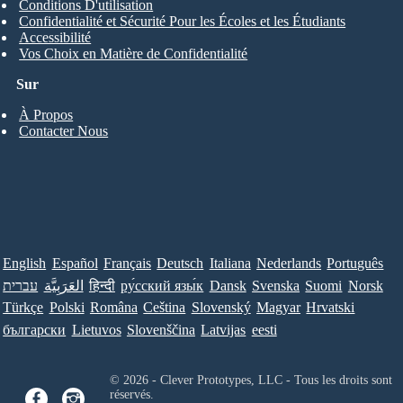
Conditions D'utilisation
Confidentialité et Sécurité Pour les Écoles et les Étudiants
Accessibilité
Vos Choix en Matière de Confidentialité
Sur
À Propos
Contacter Nous
English
Español
Français
Deutsch
Italiana
Nederlands
Português
עברית
العَرَبِيَّة
हिन्दी
ру́сский язы́к
Dansk
Svenska
Suomi
Norsk
Türkçe
Polski
Româna
Ceština
Slovenský
Magyar
Hrvatski
български
Lietuvos
Slovenščina
Latvijas
eesti
© 2026 - Clever Prototypes, LLC - Tous les droits sont
réservés.