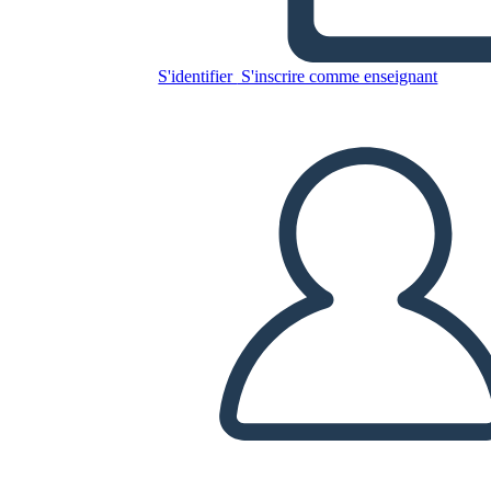
Wprowadzenie do
Podsumowania
S'identifier
S'inscrire comme enseignant
Copiez ce storyboard
CRÉER UN STORYBOARD
LIRE LE DIAPORAMA
LIS-MOI