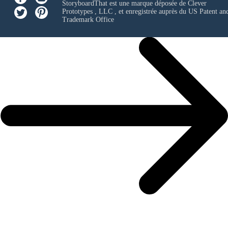
StoryboardThat est une marque déposée de
Clever
Prototypes , LLC
, et enregistrée auprès du US Patent an
Trademark Office