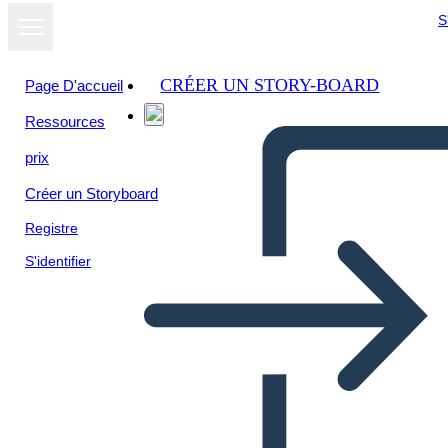
S
CRÉER UN STORY-BOARD
Page D'accueil
Ressources
Afficher sous
prix
forme de
diaporama
Créer un Storyboard
Registre
S'identifier
Wykres Łuku Zdarzeń —