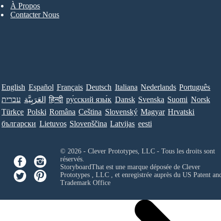
À Propos
Contacter Nous
English
Español
Français
Deutsch
Italiana
Nederlands
Português
עברית
العَرَبِيَّة
हिन्दी
ру́сский язы́к
Dansk
Svenska
Suomi
Norsk
Türkçe
Polski
Româna
Ceština
Slovenský
Magyar
Hrvatski
български
Lietuvos
Slovenščina
Latvijas
eesti
© 2026 - Clever Prototypes, LLC - Tous les droits sont
réservés.
StoryboardThat est une marque déposée de
Clever
Prototypes , LLC
, et enregistrée auprès du US Patent an
Trademark Office