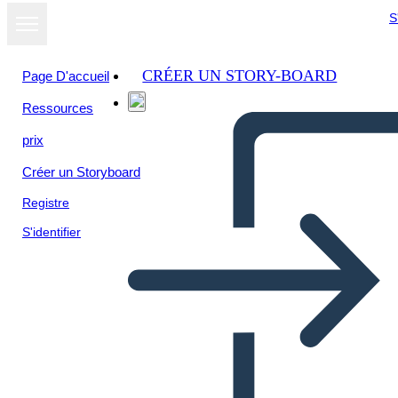
S
CRÉER UN STORY-BOARD
Page D'accueil
Ressources
prix
Créer un Storyboard
Registre
S'identifier
Примечания в Четыре
Столбца без Строк