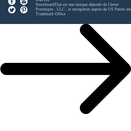
StoryboardThat est une marque déposée de
Clever
Prototypes , LLC
, et enregistrée auprès du US Patent an
Trademark Office