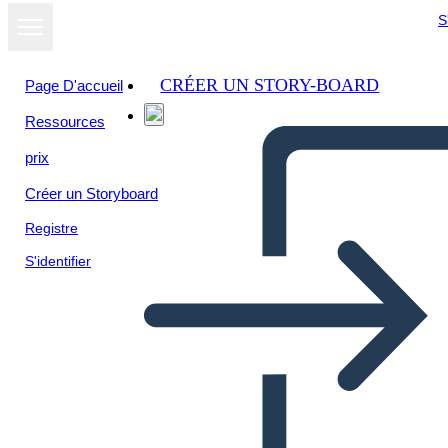
S
CRÉER UN STORY-BOARD
Page D'accueil
Ressources
Afficher sous
prix
forme de
diaporama
Créer un Storyboard
Registre
S'identifier