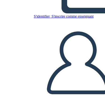
Резюме Дикого Робота
S'identifier
S'inscrire comme enseignant
Copiez ce storyboard
CRÉER UN STORYBOARD
LIRE LE DIAPORAMA
LIS-MOI