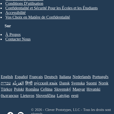
Conditions D'utilisation
Confidentialité et Sécurité Pour les Écoles et les Étudiants
Accessibilité
Vos Choix en Matière de Confidentialité
Sur
À Propos
Contacter Nous
English
Español
Français
Deutsch
Italiana
Nederlands
Português
עברית
العَرَبِيَّة
हिन्दी
ру́сский язы́к
Dansk
Svenska
Suomi
Norsk
Türkçe
Polski
Româna
Ceština
Slovenský
Magyar
Hrvatski
български
Lietuvos
Slovenščina
Latvijas
eesti
© 2026 - Clever Prototypes, LLC - Tous les droits sont
réservés.