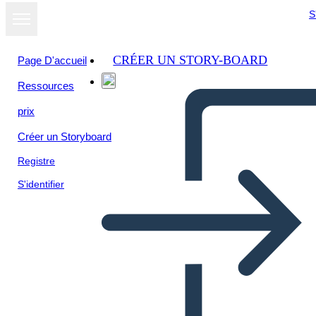
S
CRÉER UN STORY-BOARD
Page D'accueil
Ressources
Afficher sous
prix
forme de
diaporama
Créer un Storyboard
Registre
S'identifier
Šablóna Kocky Príbehu