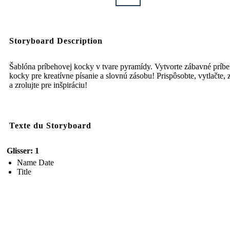
Storyboard Description
Šablóna príbehovej kocky v tvare pyramídy. Vytvorte zábavné príb
kocky pre kreatívne písanie a slovnú zásobu! Prispôsobte, vytlačte, 
a zrolujte pre inšpiráciu!
Texte du Storyboard
Glisser: 1
Name Date
Title