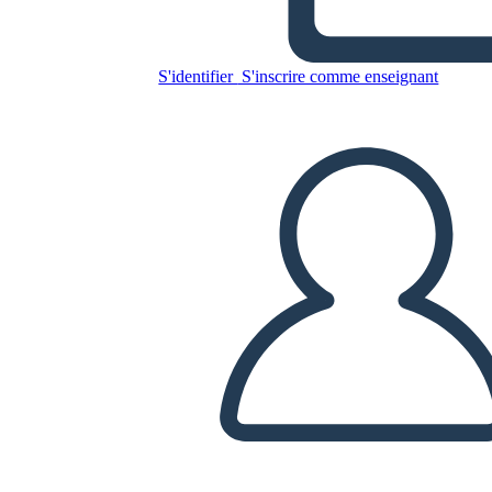
Pyramídy
S'identifier
S'inscrire comme enseignant
Copiez ce storyboard
CRÉER UN STORYBOARD
LIRE LE DIAPORAMA
LIS-MOI