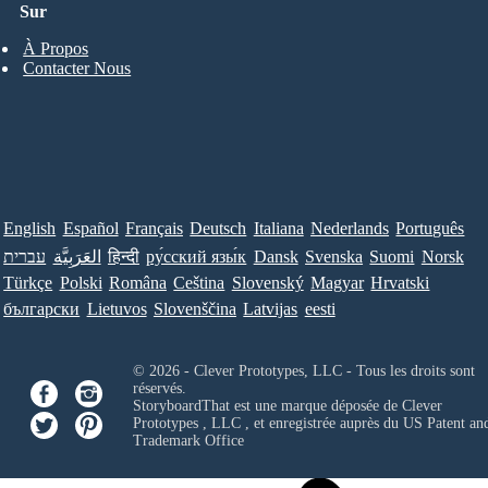
Sur
À Propos
Contacter Nous
English
Español
Français
Deutsch
Italiana
Nederlands
Português
עברית
العَرَبِيَّة
हिन्दी
ру́сский язы́к
Dansk
Svenska
Suomi
Norsk
Türkçe
Polski
Româna
Ceština
Slovenský
Magyar
Hrvatski
български
Lietuvos
Slovenščina
Latvijas
eesti
© 2026 - Clever Prototypes, LLC - Tous les droits sont
réservés.
StoryboardThat est une marque déposée de
Clever
Prototypes , LLC
, et enregistrée auprès du US Patent an
Trademark Office