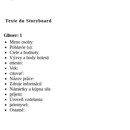
Texte du Storyboard
Glisser: 1
Meno osoby:
Pohlavie (s):
Ciele a hodnoty
Výzvy a body bolesti
miesto:
Vek:
citovať:
Názov práce:
Zdroje informácií
Námietky a kúpna sila
príjem:
Úroveň vzdelania:
priemysel:
Ostatné: