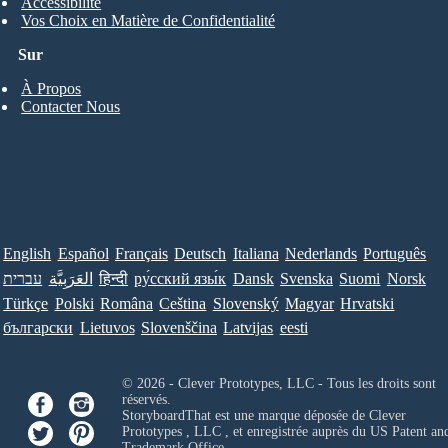
Accessibilité
Vos Choix en Matière de Confidentialité
Sur
À Propos
Contacter Nous
English
Español
Français
Deutsch
Italiana
Nederlands
Português
עברית
العَرَبِيَّة
हिन्दी
ру́сский язы́к
Dansk
Svenska
Suomi
Norsk
Türkçe
Polski
Româna
Ceština
Slovenský
Magyar
Hrvatski
български
Lietuvos
Slovenščina
Latvijas
eesti
© 2026 - Clever Prototypes, LLC - Tous les droits sont
réservés.
StoryboardThat est une marque déposée de
Clever
Prototypes , LLC
, et enregistrée auprès du US Patent an
Trademark Office