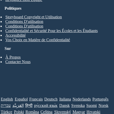
Politiques
Storyboard Copyright et Utilisation
Conditions D'utilisation
Conditions D'utilisation
Confidentialité et Sécurité Pour les Écoles et les Étudiants
Accessibilité
Vos Choix en Matière de Confidentialité
Sur
À Propos
Contacter Nous
English
Español
Français
Deutsch
Italiana
Nederlands
Português
עברית
العَرَبِيَّة
हिन्दी
ру́сский язы́к
Dansk
Svenska
Suomi
Norsk
Türkçe
Polski
Româna
Ceština
Slovenský
Magyar
Hrvatski