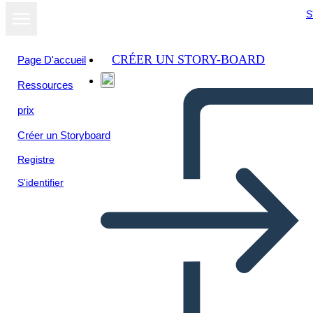
S
CRÉER UN STORY-BOARD
Page D'accueil
Ressources
Afficher sous
prix
forme de
diaporama
Créer un Storyboard
Registre
S'identifier
Schránka s Návrhmi
Nápadov