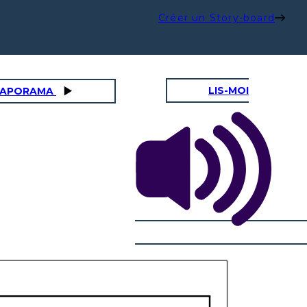
Créer un Story-board
LIS-MOI
DIAPORAMA