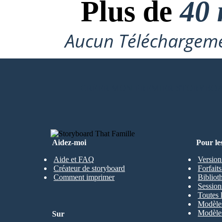
Plus de
40 
Aucun Téléchargeme
CRÉER MON PREMIER STORYBO
Aidez-moi
Pour le
Aide et FAQ
Version
Créateur de storyboard
Forfait
Comment imprimer
Bibliot
Session
Toutes 
Modèles
Modèles
Sur