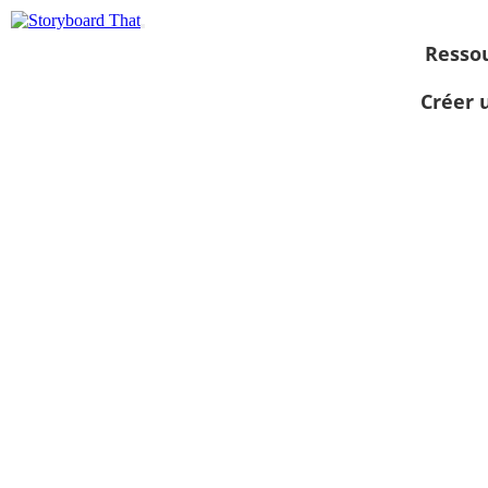
Resso
Créer 
Afficher sous
forme de
diaporama