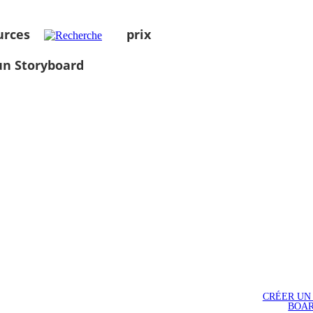
urces
prix
un Storyboard
CRÉER UN
BOA