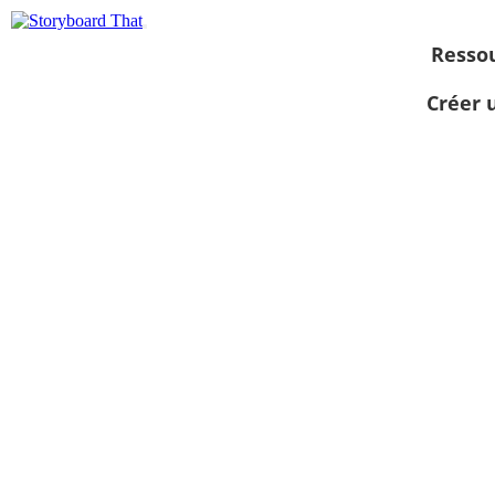
Resso
Créer 
Afficher sous
forme de
diaporama