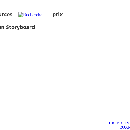
urces
prix
un Storyboard
CRÉER UN
BOA