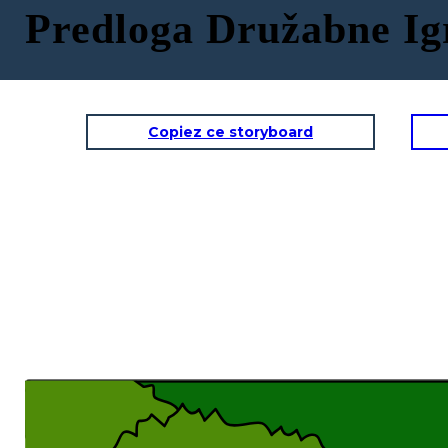
Predloga Družabne Ig
Copiez ce storyboard