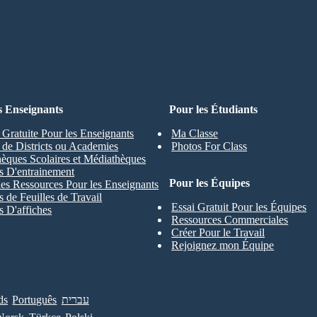
ARD
s Enseignants
Pour les Étudiants
 Gratuite Pour les Enseignants
Ma Classe
s de Districts ou Academies
Photos For Class
hèques Scolaires et Médiathèques
s D'entrainement
Pour les Équipes
les Ressources Pour les Enseignants
 de Feuilles de Travail
Essai Gratuit Pour les Équipes
 D'affiches
Ressources Commerciales
Créer Pour le Travail
Rejoignez mon Équipe
ds
Português
עברית