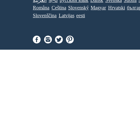
العَرَبِيَّة
हिन्दी
ру́сский язы́к
Dansk
Svenska
Suomi
Româna
Ceština
Slovenský
Magyar
Hrvatski
бълга
Slovenščina
Latvijas
eesti