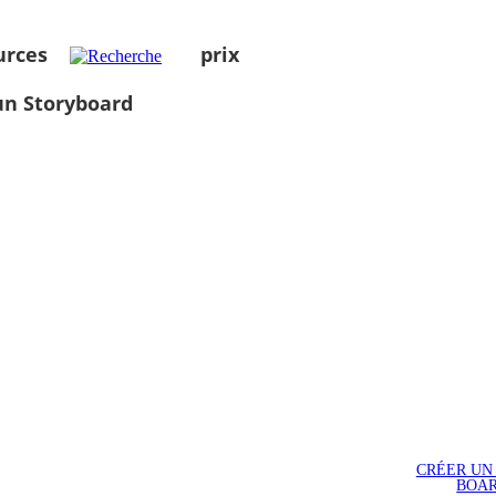
urces
prix
un Storyboard
CRÉER UN
BOA