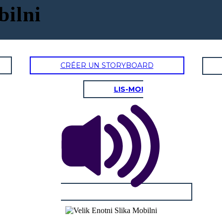
bilni
CRÉER UN STORYBOARD
LIS-MOI