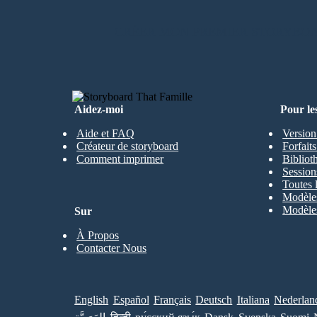
CRÉER MON PREMIER STORYBO
Aidez-moi
Pour le
Aide et FAQ
Version
Créateur de storyboard
Forfait
Comment imprimer
Bibliot
Session
Toutes 
Modèles
Modèles
Sur
À Propos
Contacter Nous
English
Español
Français
Deutsch
Italiana
Nederlan