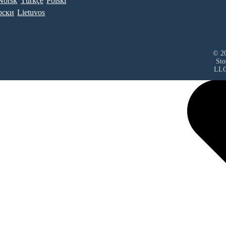
Norsk
Türkçe
Polski
рски
Lietuvos
© 20
Sto
LL