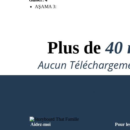
AŞAMA 3:
Plus de
40 
Aucun Téléchargeme
CRÉER MON PREMIER STORYBO
Aidez-moi
Pour le