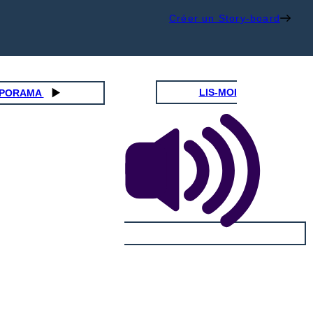
Créer un Story-board
LIS-MOI
IAPORAMA