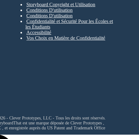
Storyboard Copyright et Utilisation
Conditions D'utilisation
Conditions D'utilisation
Confidentialité et Sécurité Pour les Écoles et
les Étudiants
Accessibilité
Vos Choix en Matière de Confidentialité
26 - Clever Prototypes, LLC - Tous les droits sont réservés.
ryboardThat est une marque déposée de
Clever Prototypes ,
C
, et enregistrée auprès du US Patent and Trademark Office