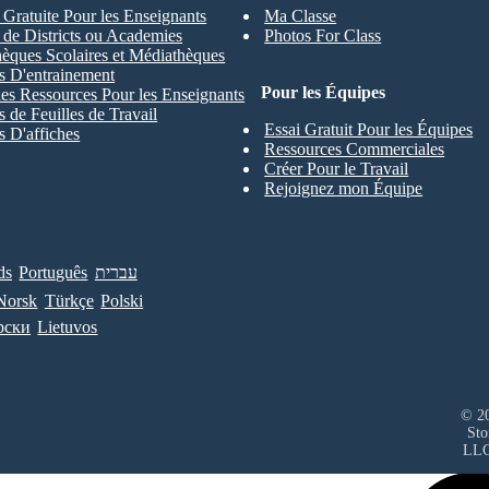
 Gratuite Pour les Enseignants
Ma Classe
s de Districts ou Academies
Photos For Class
hèques Scolaires et Médiathèques
s D'entrainement
Pour les Équipes
les Ressources Pour les Enseignants
 de Feuilles de Travail
Essai Gratuit Pour les Équipes
 D'affiches
Ressources Commerciales
Créer Pour le Travail
Rejoignez mon Équipe
ds
Português
עברית
Norsk
Türkçe
Polski
рски
Lietuvos
© 20
Sto
LL