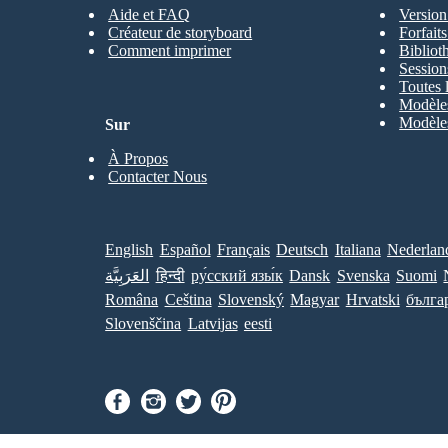
Aide et FAQ
Version
Créateur de storyboard
Forfait
Comment imprimer
Bibliot
Session
Toutes 
Modèles
Modèles
Sur
À Propos
Contacter Nous
English
Español
Français
Deutsch
Italiana
Nederlan
العَرَبِيَّة
हिन्दी
ру́сский язы́к
Dansk
Svenska
Suomi
Româna
Ceština
Slovenský
Magyar
Hrvatski
бълга
Slovenščina
Latvijas
eesti