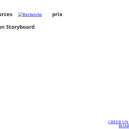
urces
prix
un Storyboard
CRÉER UN
BOA