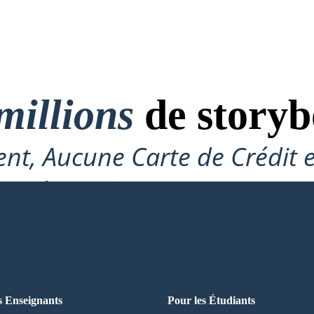
millions
de storyb
nt, Aucune Carte de Crédit 
Nécessaire Pour Essayer !
ARD
s Enseignants
Pour les Étudiants