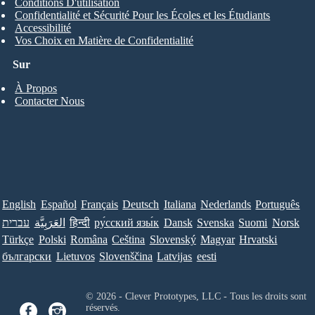
Conditions D'utilisation
Confidentialité et Sécurité Pour les Écoles et les Étudiants
Accessibilité
Vos Choix en Matière de Confidentialité
Sur
À Propos
Contacter Nous
English
Español
Français
Deutsch
Italiana
Nederlands
Português
עברית
العَرَبِيَّة
हिन्दी
ру́сский язы́к
Dansk
Svenska
Suomi
Norsk
Türkçe
Polski
Româna
Ceština
Slovenský
Magyar
Hrvatski
български
Lietuvos
Slovenščina
Latvijas
eesti
© 2026 - Clever Prototypes, LLC - Tous les droits sont
réservés.