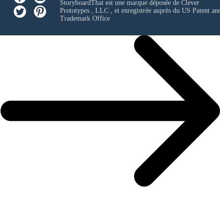
StoryboardThat est une marque déposée de
Clever
Prototypes , LLC
, et enregistrée auprès du US Patent an
Trademark Office