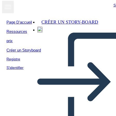
S
CRÉER UN STORY-BOARD
Page D'accueil
Ressources
Afficher sous
prix
forme de
diaporama
Créer un Storyboard
Registre
S'identifier
Edebi Eleman Çöpçü Avı