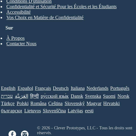
Conditions D'utilisation
Confidentialité et Sécurité Pour les Écoles et les Étudiants
Accessibilité
Vos Choix en Matière de Confidentialité
Sur
À Propos
Contacter Nous
English
Español
Français
Deutsch
Italiana
Nederlands
Português
עברית
العَرَبِيَّة
हिन्दी
ру́сский язы́к
Dansk
Svenska
Suomi
Norsk
Türkçe
Polski
Româna
Ceština
Slovenský
Magyar
Hrvatski
български
Lietuvos
Slovenščina
Latvijas
eesti
© 2026 - Clever Prototypes, LLC - Tous les droits sont
réservés.