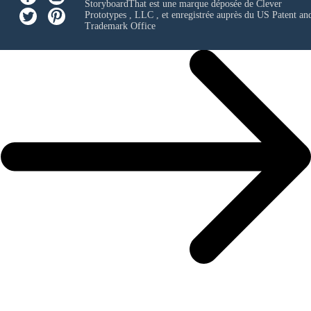
StoryboardThat est une marque déposée de
Clever
Prototypes , LLC
, et enregistrée auprès du US Patent an
Trademark Office