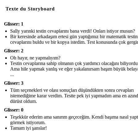
Texte du Storyboard
Glisser: 1
Sally yarınki testin cevaplarını bana verdi! Onları istiyor musun?
Bir keresinde arkadaşım ertesi gün yaptığımız bir matematik testin
cevaplarını buldu ve bir kopya istedim. Test konusunda çok gergi
Glisser: 2
Oh hayır, ne yapmalıyım?
Testin cevaplarına sahip olmanın çok yardımcı olacağını biliyord
Ama hile yapmak yanlış ve eğer yakalanırsam başım büyük belaya
...
Glisser: 3
Tüm seçenekleri ve olası sonuçları düşündükten sonra cevapları
istemediğime karar verdim. Testte pek iyi yapmadım ama en azın
dürüst oldum.
Glisser: 0
Teşekkür ederim ama sanırım geçeceğim. Kendi başıma nasıl yapt
görmek istiyorum.
Tamam iyi şanslar!