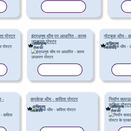
ं
टेम्पलेट कॉपी करें
ट
ता पोस्टर
इंद्रधनुष थीम पर आधारित - काव्य
नोटबुक थीम - क
उपकरण पोस्टर
अधिमूल्य
अधिमूल्य
लेआउट
लेआउट
ं
टेम्पलेट कॉपी करें
टेम्पले
त -
कपकेक थीम - कविता पोस्टर
नियॉन क्लाउ
कविता पोस्टर
अधिमूल्य
अधिमूल्य
लेआउट
लेआउट