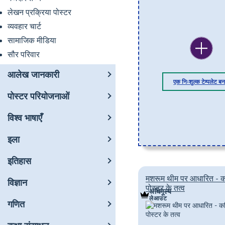
लेखन प्रक्रिया पोस्टर
व्यवहार चार्ट
सामाजिक मीडिया
सौर परिवार
आलेख जानकारी
एक निःशुल्क टेम्पलेट बना
पोस्टर परियोजनाओं
विश्व भाषाएँ
इला
इतिहास
मशरूम थीम पर आधारित - 
विज्ञान
पोस्टर के तत्व
अधिमूल्य
लेआउट
गणित