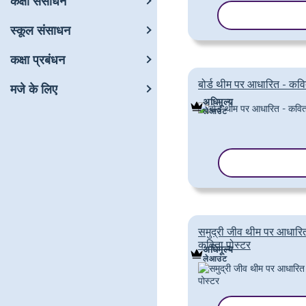
कक्षा संसाधन
टेम्पलेट कॉपी करे
स्कूल संसाधन
कक्षा प्रबंधन
बोर्ड थीम पर आधारित - कवि
मजे के लिए
अधिमूल्य
लेआउट
टेम्पलेट कॉपी करे
समुद्री जीव थीम पर आधारि
कविता पोस्टर
अधिमूल्य
लेआउट