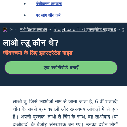
पंजीकरण करवाना
पर लॉग ऑन करें
सभी शिक्षक संसाधन
Storyboard That इलस्ट्रेटेड गाइड्स है
जीव
लाओ त्ज़ू कौन थे?
जीवनचर्या के लिए इलस्ट्रेटेड गाइड
एक स्टोरीबोर्ड बनाएँ
लाओ तुू, जिसे लाओजी नाम से जाना जाता है, 6 वीं शताब्दी
चीन के सबसे प्रभावशाली और रहस्यमय आंकड़ों में से एक
है। अपनी पुस्तक, ताओ ते चिंग के साथ, वह ताओवाद (या
दाओवाद) के बेजोड़ संस्थापक बन गए। उनका दर्शन लोगों