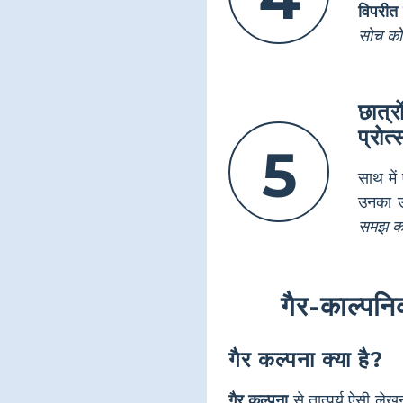
विपरीत 
सोच को
छात्र
प्रोत्
5
साथ में
उनका उत
समझ को 
गैर-काल्पनिक
गैर कल्पना क्या है?
गैर कल्पना
से तात्पर्य ऐसी ले