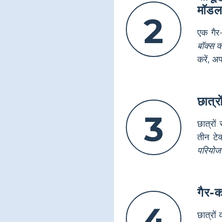
मॉडल
2
एक गैर-
बॉक्स
को
करें, अ
छात्र
3
छात्रों 
तीन टे
परियोज
गैर-क
4
छात्रों