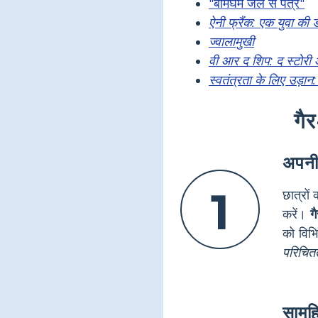
"बर्मिंघम जेल से पत्र"
ऐनी फ्रैंक: एक युवा की 
ज्वालामुखी
वी आर द शिप: द स्टोरी 
स्वतंत्रता के लिए उड़ान: 
गैर
अपनी
1
छात्रो
करें।
ग
को विभि
परिचित
सामूह