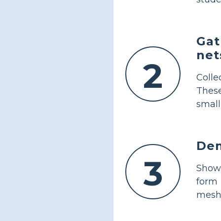
Gat
net
2
Colle
These
small
Dem
3
Show
form 
mesh 