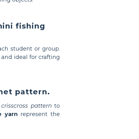
ini fishing
ach student or group.
 and ideal for crafting
et pattern.
a
crisscross pattern
to
e yarn
represent the