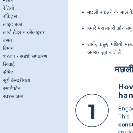
मशिन
रेडियो
मछली पकड़ने के जाल के 
रॉकेट्स
लाइट बल्ब
हमारे महासागरों और समुद
लार्ज हैड्रान कोलाइडर
वसंत
शार्क, कछुए, पक्षियों, 
विमान
अक्सर डूब जाते हैं।
श्रवण - संबंधी उपकरण
सिंचाई
मछली 
सीमेंट
सूर्य केन्द्रीयता
How
स्मार्टफोन
han
स्वच्छ जल
1
Engag
This
cons
stude