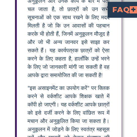
अनुकूलन और उनके कार्य के बारे में पता
FAQ
चल जाता है, तो छात्रों को उन सभी
सूचनाओं को एक साथ रखने के लिए मदद
What is an animal adaptation functi
is a teaching tool that helps students identify various animal adaptations, their specific functions, suitable habitats, and examples of other animals with similar traits.
How can I customize 
customize an animal adaptation wo
by editing the animals, adaptations, or questions to match your lesson goals. A
What are some exa
for cracking seeds. Each adaptation serves a specific function that helps
Why is it important for students to learn about animal adaptations and habi
helps students see how animals survive and thrive in specific environments, making science lessons more meaningful and connected to 
What is the best
an adaptation worksheet is to provide clear instructions, start
मिलती है जो कि उन आवासों की पहचान
करके भी होती हैं, जिनमें अनुकूलन मौजूद है
और जो भी अन्य जानवर इसे साझा कर
सकते हैं। यह कार्यपत्रक छात्रों को ऐसा
करने के लिए कहता है, हालाँकि उन्हें भरने
के लिए जो जानकारी मांगी जा सकती है वह
आपके द्वारा समायोजित की जा सकती है!
"इस असाइनमेंट का उपयोग करें" पर क्लिक
करने से वर्कशीट आपके शिक्षक खाते में
कॉपी हो जाएगी। यह वर्कशीट आपके छात्रों
को इसे दर्जी करने के लिए वांछित रूप में
मचान और अनुकूलित किया जा सकता है।
अनुकूलन में जोड़ने के लिए स्वतंत्र महसूस