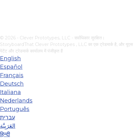
© 2026 - Clever Prototypes, LLC - सर्वाधिकार सुरक्षित।
StoryboardThat
Clever Prototypes , LLC
का एक ट्रेडमार्क है, और यूएस
पेटेंट और ट्रेडमार्क कार्यालय में पंजीकृत है
English
Español
Français
Deutsch
Italiana
Nederlands
Português
עברית
العَرَبِيَّة
हिन्दी