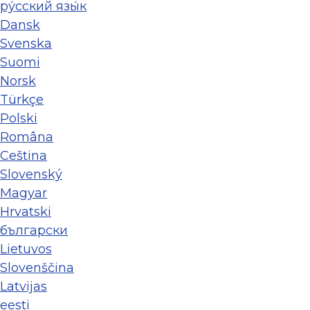
ру́сский язы́к
Dansk
Svenska
Suomi
Norsk
Türkçe
Polski
Româna
Ceština
Slovenský
Magyar
Hrvatski
български
Lietuvos
Slovenščina
Latvijas
eesti