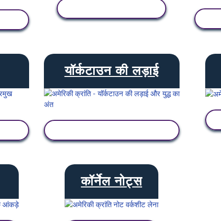
गतिविधि देखें
यॉर्कटाउन की लड़ाई
गतिविधि देखें
कॉर्नेल नोट्स