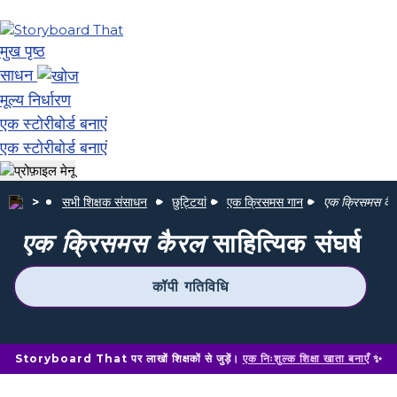
मुख पृष्ठ
साधन
मूल्य निर्धारण
एक स्टोरीबोर्ड बनाएं
एक स्टोरीबोर्ड बनाएं
सभी शिक्षक संसाधन
छुट्टियां
एक क्रिसमस गान
एक क्रिसमस कै
एक क्रिसमस कैरल
साहित्यिक संघर्ष
कॉपी गतिविधि
Storyboard That पर लाखों शिक्षकों से जुड़ें।
एक निःशुल्क शिक्षा खाता बनाएँ
✨