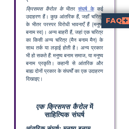
क्रिसमस कैरोल के
भीतर
संघर्ष के
कई
उदाहरण हैं। कुछ आंतरिक हैं, जहाँ चरित्र
FAQ
के भीतर परस्पर विरोधी भावनाएँ हैं (मनुष्य
हम संघर्षों की अवधारणा का उपयोग करके "क्
"ए क्रिसमस कैरोल" के लिए संघर्ष आवश्यक हैं क्योंकि वे चरित्र विकास को प्रभावित करते हैं और कथानक को आगे बढ़ाते हैं। वे स्क्रूज की आंतरिक परेशानियों और उसके पारस्परिक मुद्दों की ओर ध्यान आकर्षित
देने और दयालुता के बारे में अपनी मान्यताओं के साथ स्क्रूज की लड़
बॉब क्रैचिट, उनके भतीजे फ्रेड और यहां तक ​​कि चैरिटी संग्राहकों जैसे व्यक्तियों के साथ स्क्रूज की असहमति बाहरी संघर्षों के उदाहरण हैं। इन विवादों के माध्यम से उनके नाजुक संबंध और बदलाव के प्रति नापसंदगी दिखाई दे
बनाम स्व)। अन्य बाहरी हैं, जहां एक चरित्र
का किसी अन्य चरित्र (मैन बनाम मैन) के
साथ तर्क या लड़ाई होती है। अन्य प्रकार
भी हो सकते हैं: मनुष्य बनाम समाज, या मनुष्य
बनाम प्रकृति। कहानी से आंतरिक और
बाह्य दोनों प्रकार के संघर्षों का एक उदाहरण
दिखाइए।
एक क्रिसमस कैरोल
में
साहित्यिक संघर्ष
आंतरिक संघर्ष: मनुष्य बनाम