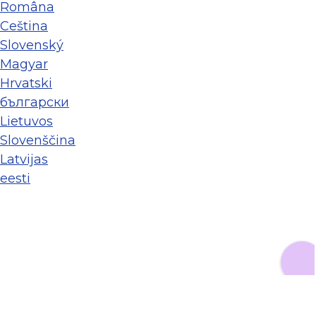
Româna
Ceština
Slovenský
Magyar
Hrvatski
български
Lietuvos
Slovenščina
Latvijas
eesti