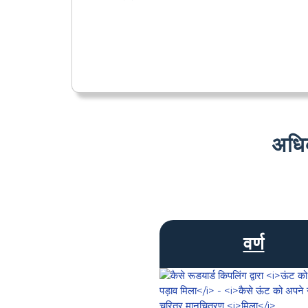
अधि
वर्ण