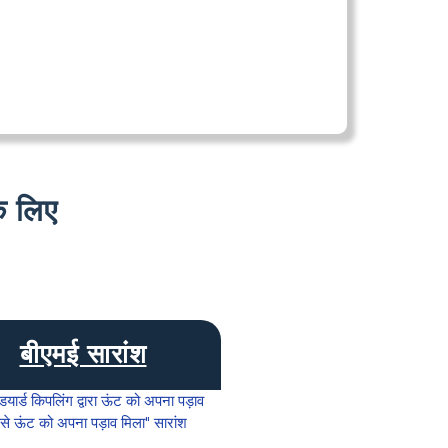
 लिए
बीएमई सारांश