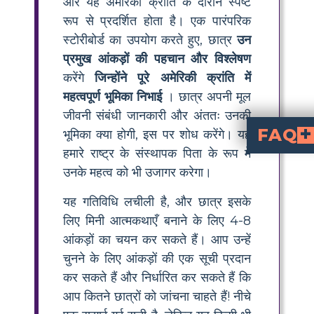
और यह अमेरिकी क्रांति के दौरान स्पष्ट
रूप से प्रदर्शित होता है। एक पारंपरिक
स्टोरीबोर्ड का उपयोग करते हुए, छात्र
उन
प्रमुख आंकड़ों की पहचान और विश्लेषण
करेंगे
जिन्होंने पूरे अमेरिकी क्रांति में
महत्वपूर्ण भूमिका निभाई
। छात्र अपनी मूल
जीवनी संबंधी जानकारी और अंततः उनकी
FAQ
भूमिका क्या होगी, इस पर शोध करेंगे। यह
हमारे राष्ट्र के संस्थापक पिता के रूप में
अमेरिकी क्रांति के दौरान, जॉर्ज वाशिंगटन ने महाद्व
थॉमस जेफरसन कौन थे और उन्होंने अमेरिकी क्रां
थॉमस जेफरसन को स्वतंत्रता की घोषणा लिखने के लिए सबसे ज्यादा 
बेंजामिन फ्रैंकलिन कौन थे और उन्होंने अमेरिकी क्रांति में क्या भ
प्रसिद्ध राजनेता, वैज्ञानिक और राजनयिक बेंजामिन फ्रैंकलिन अमेरिकी क
उनके महत्व को भी उजागर करेगा।
यह गतिविधि लचीली है, और छात्र इसके
लिए मिनी आत्मकथाएँ बनाने के लिए 4-8
आंकड़ों का चयन कर सकते हैं। आप उन्हें
चुनने के लिए आंकड़ों की एक सूची प्रदान
कर सकते हैं और निर्धारित कर सकते हैं कि
आप कितने छात्रों को जांचना चाहते हैं! नीचे