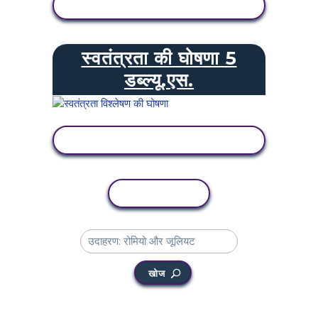
गतिविधि देखें
स्वतंत्रता की घोषणा 5
डब्ल्यू.एस.
गतिविधि देखें
कॉपी गतिविधि
खोज