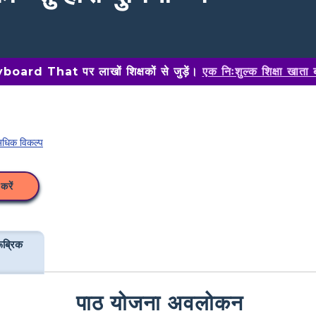
oard That पर लाखों शिक्षकों से जुड़ें।
एक निःशुल्क शिक्षा खाता 
धिक विकल्प
करें
ूब्रिक
पाठ योजना अवलोकन