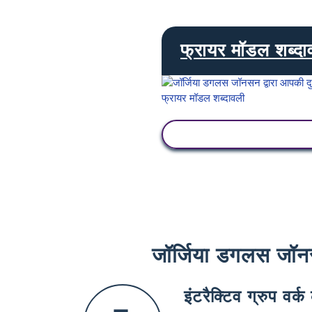
फ्रायर मॉडल शब्दा
गतिविधि देखें
जॉर्जिया डगलस जॉनसन 
इंटरैक्टिव ग्रुप वर