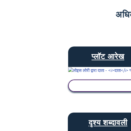
अधि
प्लॉट आरेख
गतिविधि देखें
दृश्य शब्दावली