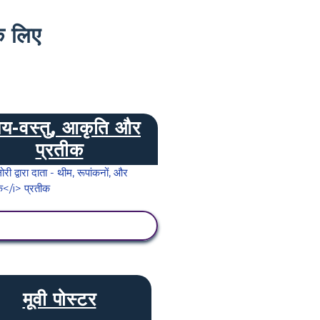
 लिए
षय-वस्तु, आकृति और
प्रतीक
गतिविधि देखें
मूवी पोस्टर