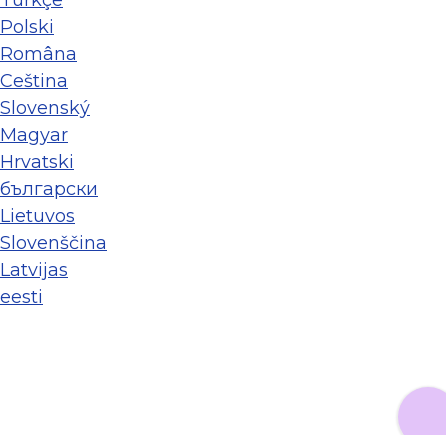
Polski
Româna
Ceština
Slovenský
Magyar
Hrvatski
български
Lietuvos
Slovenščina
Latvijas
eesti