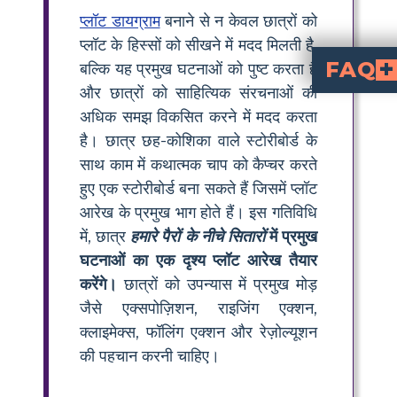
प्लॉट डायग्राम
बनाने से न केवल छात्रों को
प्लॉट के हिस्सों को सीखने में मदद मिलती है,
FAQ
बल्कि यह प्रमुख घटनाओं को पुष्ट करता है
और छात्रों को साहित्यिक संरचनाओं की
गिरती हुई क्रिया चरमोत्कर्ष और समाधान के बीच एक पुल के रूप में कार्य करती है, जो चरित्र की पसंद के परिणामों को दर्शाती है। "हमारे पैर
पात्रों के जीवन और परिवेश - हार्लेम, न्यूयॉर्क - के ब
कथानक और प्राथमिक पात्रों के चरित्र विकास के बीच क्या संबंध है?
कहानी का एक महत्वपूर्ण घटक मुख्य पात्र, लॉली का चरित्र विकास है। जब पात्रों के लक्ष्य
अधिक समझ विकसित करने में मदद करता
है। छात्र छह-कोशिका वाले स्टोरीबोर्ड के
साथ काम में कथात्मक चाप को कैप्चर करते
हुए एक स्टोरीबोर्ड बना सकते हैं जिसमें प्लॉट
आरेख के प्रमुख भाग होते हैं। इस गतिविधि
में, छात्र
हमारे पैरों के नीचे सितारों
में प्रमुख
घटनाओं का एक दृश्य प्लॉट आरेख तैयार
करेंगे।
छात्रों को उपन्यास में प्रमुख मोड़
जैसे एक्सपोज़िशन, राइजिंग एक्शन,
क्लाइमेक्स, फॉलिंग एक्शन और रेज़ोल्यूशन
की पहचान करनी चाहिए।